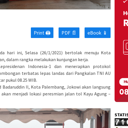
Print 🖨
PDF 📄
eBook 📱
a hari ini, Selasa (26/1/2021) bertolak menuju Kota
an, dalam rangka melakukan kunjungan kerja.
presidenan Indonesia-1 dan menerapkan protokol
rombongan terbatas lepas landas dari Pangkalan TNI AU
ar pukul 08.25 WIB.
d Badaruddin II, Kota Palembang, Jokowi akan langsung
akan menjadi lokasi peresmian jalan tol Kayu Agung –
STATI