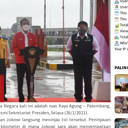
User
User
This 
This 
Total
View
Total
Who's
Your IP
PALIN
a Negara kali ini adalah ruas Kayu Agung – Palembang,
smi Sekretariat Presiden, Selasa (26/1/2021).
kan Jokowi langsung meninjau tol tersebut. Peninjauan
9 kilometer di mana Jokowi juga akan menyempatkan