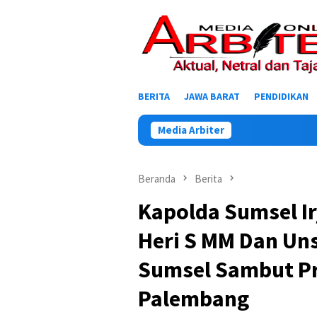
Loncat
ke
konten
BERITA
JAWA BARAT
PENDIDIKAN
Media Arbiter
Beranda
Berita
Kapolda Sumsel Ir
Heri S MM Dan Un
Sumsel Sambut Pr
Palembang