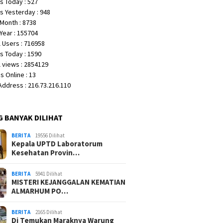
s Today : 527
s Yesterday : 948
Month : 8738
Year : 155704
 Users : 716958
s Today : 1590
 views : 2854129
 Online : 13
 Address : 216.73.216.110
G BANYAK DILIHAT
BERITA
19556 Dilihat
Kepala UPTD Laboratorum
Kesehatan Provin…
BERITA
5941 Dilihat
MISTERI KEJANGGALAN KEMATIAN
ALMARHUM PO…
BERITA
2165 Dilihat
Di Temukan Maraknya Warung