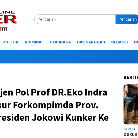
Pencarian
POLITIK
KRIMINAL
OLAHRAGA
HAK SANGGAH
REDAKSI
I
Selamat 
BERIT
jen Pol Prof DR.Eko Indra
sur Forkompimda Prov.
esiden Jokowi Kunker Ke
BERITA
Dukung