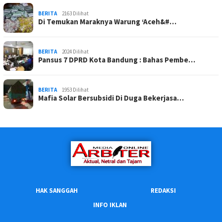
BERITA
2163 Dilihat
Di Temukan Maraknya Warung ‘Aceh&#…
BERITA
2024 Dilihat
Pansus 7 DPRD Kota Bandung : Bahas Pembe…
BERITA
1953 Dilihat
Mafia Solar Bersubsidi Di Duga Bekerjasa…
HAK SANGGAH
REDAKSI
INFO IKLAN