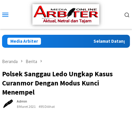
Loncat
ke
Menu
konten
Mobile
Media Arbiter
Selamat Datang di Arb
Beranda
Berita
Polsek Sanggau Ledo Ungkap Kasus
Curanmor Dengan Modus Kunci
Menempel
Admin
8 Maret 2021
495 Dilihat