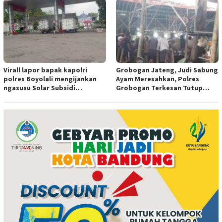
Virall lapor bapak kapolri
Grobogan Jateng, Judi Sabung
polres Boyolali mengijankan
Ayam Meresahkan, Polres
ngasusu Solar Subsidi
Grobogan Terkesan Tutup
Tertangkap di Wilayah Ampel
Mata?
polres Boyolali tutup mata