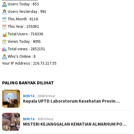
Users Today : 853
Users Yesterday : 991
This Month : 8116
This Year : 155082
Total Users : 716336
Views Today : 4091
Total views : 2852151
Who's Online : 8
Your IP Address : 216.73.217.55
PALING BANYAK DILIHAT
BERITA
19549 Dilihat
Kepala UPTD Laboratorum Kesehatan Provin…
BERITA
5930 Dilihat
MISTERI KEJANGGALAN KEMATIAN ALMARHUM PO…