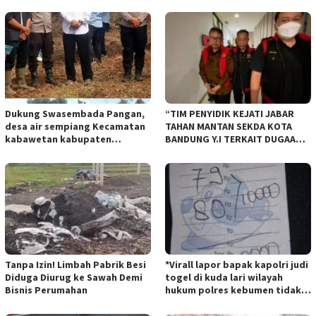
Dukung Swasembada Pangan,
“TIM PENYIDIK KEJATI JABAR
desa air sempiang Kecamatan
TAHAN MANTAN SEKDA KOTA
kabawetan kabupaten
BANDUNG Y.I TERKAIT DUGAAN
Kepahiang Tanam JagungRabu
TIPIKOR KEBUN BINATANG
28 mei 2025
BANDUNG”.
Tanpa Izin! Limbah Pabrik Besi
*Virall lapor bapak kapolri judi
Diduga Diurug ke Sawah Demi
togel di kuda lari wilayah
Bisnis Perumahan
hukum polres kebumen tidak
tersentuh hukum ada apa