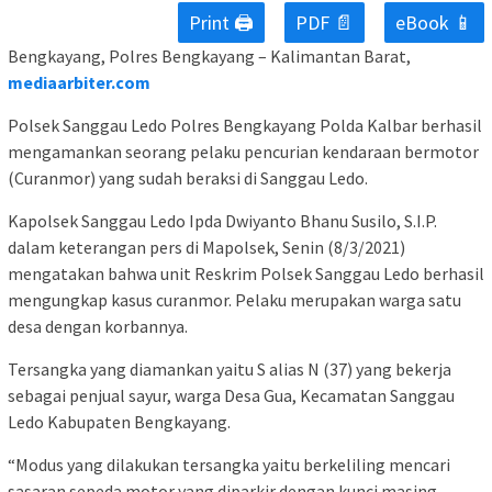
Print 🖨
PDF 📄
eBook 📱
Bengkayang, Polres Bengkayang – Kalimantan Barat,
mediaarbiter.com
Polsek Sanggau Ledo Polres Bengkayang Polda Kalbar berhasil
mengamankan seorang pelaku pencurian kendaraan bermotor
(Curanmor) yang sudah beraksi di Sanggau Ledo.
Kapolsek Sanggau Ledo Ipda Dwiyanto Bhanu Susilo, S.I.P.
dalam keterangan pers di Mapolsek, Senin (8/3/2021)
mengatakan bahwa unit Reskrim Polsek Sanggau Ledo berhasil
mengungkap kasus curanmor. Pelaku merupakan warga satu
desa dengan korbannya.
Tersangka yang diamankan yaitu S alias N (37) yang bekerja
sebagai penjual sayur, warga Desa Gua, Kecamatan Sanggau
Ledo Kabupaten Bengkayang.
“Modus yang dilakukan tersangka yaitu berkeliling mencari
sasaran sepeda motor yang diparkir dengan kunci masing