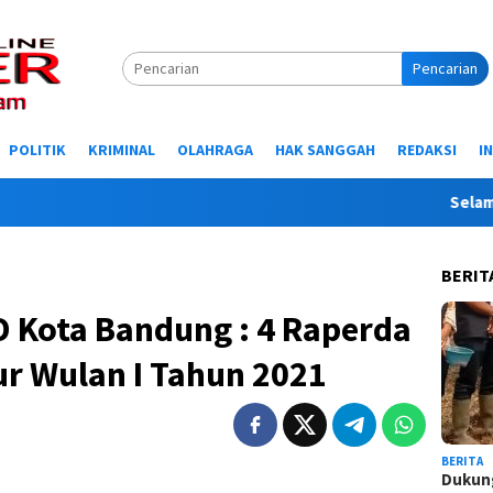
Pencarian
POLITIK
KRIMINAL
OLAHRAGA
HAK SANGGAH
REDAKSI
I
Selamat Data
BERIT
Kota Bandung : 4 Raperda
r Wulan I Tahun 2021
BERITA
Dukung