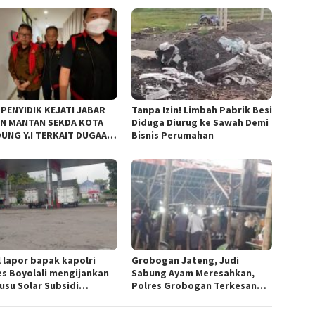
 PENYIDIK KEJATI JABAR
Tanpa Izin! Limbah Pabrik Besi
N MANTAN SEKDA KOTA
Diduga Diurug ke Sawah Demi
UNG Y.I TERKAIT DUGAAN
Bisnis Perumahan
KOR KEBUN BINATANG
UNG”.
l lapor bapak kapolri
Grobogan Jateng, Judi
es Boyolali mengijankan
Sabung Ayam Meresahkan,
usu Solar Subsidi
Polres Grobogan Terkesan
angkap di Wilayah Ampel
Tutup Mata?
es Boyolali tutup mata