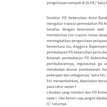
pengelolaan sampah di DLHK,” kata 
Direktur PD Kebersihan Kota Band
mengatur transisi pemindahan PD K
Senafas dengan keseriusan wali
membentuk tim transisi lintas dina
meningkatkan pengelolaan pelayanan
Sementara itu, Anggota Bapemperd
pembubaran PD kebersihan perlu dise
Amanah pembubaran PD Kebersihan
pembubarannya, regulasinya ga ad
melakukan aturan pembubaran. Haru
pekerjaan dan sebagainya,” kata Siti.
Siti menambahkan, diperlukan kesi
pasa catur wulan I.
Likuidasi yang melebur dari PD Kebe
cawu I. Jika belum siap jangan dipa
II,” tuturnya.