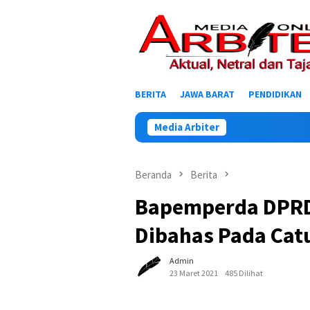
Loncat
ke
konten
BERITA
JAWA BARAT
PENDIDIKAN
Media Arbiter
Beranda
Berita
Bapemperda DPRD 
Dibahas Pada Catu
Admin
23 Maret 2021
485 Dilihat