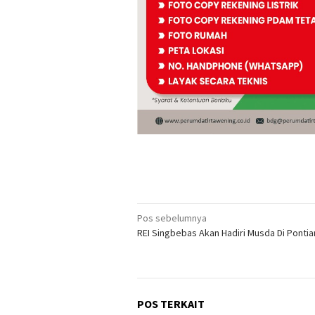
Navigasi
Pos sebelumnya
REI Singbebas Akan Hadiri Musda Di Ponti
pos
POS TERKAIT