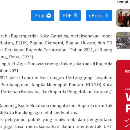
sempi
Print 🖨
PDF 📄
eBook 📱
rah (Bapemperda) Kota Bandung melaksanakan rapat
ehatan, DLHK, Bagian Ekonomi, Bagian Hukum, dan PD
 Persiapan Raperda Caturwulan I Tahun 2021, di Ruang
g, Rabu, (17/3).
g Ir. H. Agus Gunawan mengatakan, akan ada 4 Raperda
ahun 2021.
2021 yaitu Laporan Keterangan Pertanggung Jawaban
a Pembangunan Jangka Menengah Daerah (RPJMD) Kota
 Perizinan Berusaha, dan Raperda Pengelolaan Sampah,”
andung, Budhi Rukmana mengatakan, Raperda ini untuk
 Kota Bandung agar lebih berkualitas.
k pelayanan publik yang maksimal, dan pengelolaan
gga juga bisa memaksimalkan dalam membentuk UPT