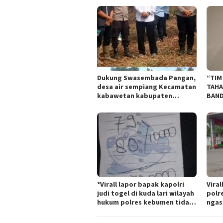
Dukung Swasembada Pangan,
“TIM
desa air sempiang Kecamatan
TAHA
kabawetan kabupaten
BAND
Kepahiang Tanam
TIPI
JagungRabu 28 mei 2025
BAND
*Virall lapor bapak kapolri
Viral
judi togel di kuda lari wilayah
polr
hukum polres kebumen tidak
ngas
tersentuh hukum ada apa
Tert
polr