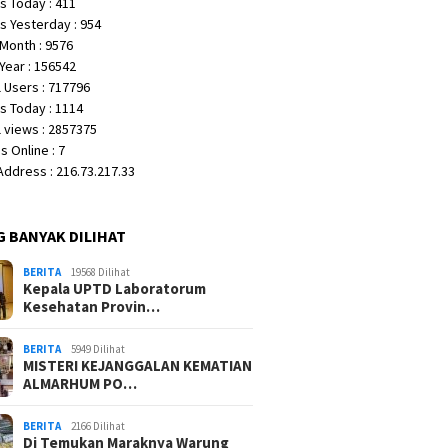
s Today : 411
s Yesterday : 954
Month : 9576
Year : 156542
 Users : 717796
s Today : 1114
 views : 2857375
 Online : 7
 Address : 216.73.217.33
G BANYAK DILIHAT
BERITA
19568 Dilihat
Kepala UPTD Laboratorum
Kesehatan Provin…
BERITA
5949 Dilihat
MISTERI KEJANGGALAN KEMATIAN
ALMARHUM PO…
BERITA
2166 Dilihat
Di Temukan Maraknya Warung