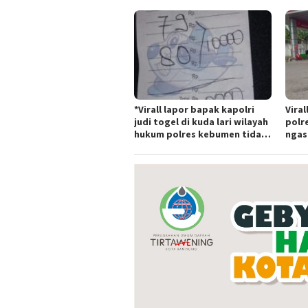
JagungRabu 28 mei 2025
BAND
*Virall lapor bapak kapolri
Viral
judi togel di kuda lari wilayah
polr
hukum polres kebumen tidak
ngas
tersentuh hukum ada apa
Tert
polr