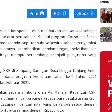
sempi
Print 🖨
PDF 📄
eBook 📱
ri dan beroperasi telah melibatkan masyarakat sebagai
 sekitar perusahaan. Melalui program Corporate Social
itmen mendorong tumbuhnya kewirausahaan masyarakat
ntaranya, memberikan pendampingan, pelatihan dan
hirnya mampu berkembang menjadi pengusaha yang
ng RKB di Simpang Saringan Desa Lingga Tanjung Enim
ran dana program kemitraan tahap ke-2 Tahun 2021
lan Februari 2021.
rahkan secara simbolis oleh Pjs Manajer Keuangan CSR,
pa pinjaman tanpa bunga kepada para pelaku usaha kecil
dagangan dengan nilai yang bervariasi sesuai dengan
p. 15 juta sampai dengan Rp. 150 juta.