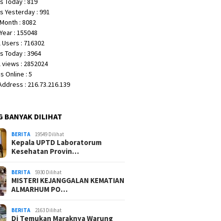
s Today : 819
s Yesterday : 991
Month : 8082
Year : 155048
 Users : 716302
s Today : 3964
 views : 2852024
 Online : 5
 Address : 216.73.216.139
G BANYAK DILIHAT
BERITA
19549 Dilihat
Kepala UPTD Laboratorum
Kesehatan Provin…
BERITA
5930 Dilihat
MISTERI KEJANGGALAN KEMATIAN
ALMARHUM PO…
BERITA
2163 Dilihat
Di Temukan Maraknya Warung