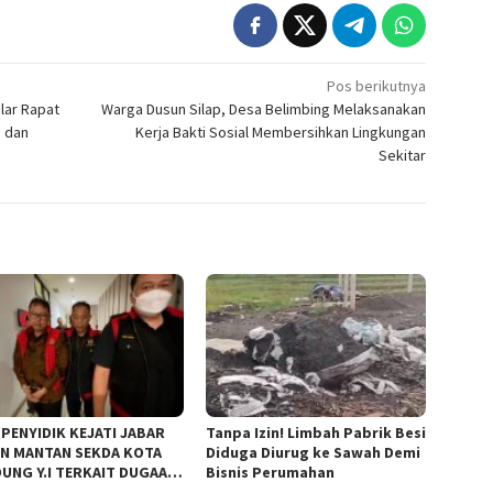
Pos berikutnya
lar Rapat
Warga Dusun Silap, Desa Belimbing Melaksanakan
 dan
Kerja Bakti Sosial Membersihkan Lingkungan
Sekitar
 PENYIDIK KEJATI JABAR
Tanpa Izin! Limbah Pabrik Besi
N MANTAN SEKDA KOTA
Diduga Diurug ke Sawah Demi
UNG Y.I TERKAIT DUGAAN
Bisnis Perumahan
KOR KEBUN BINATANG