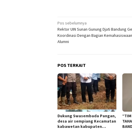
Navigasi
Pos sebelumnya
Rektor UIN Sunan Gunung Djati Bandung Ge
pos
Koordinasi Dengan Bagian Kemahasiswaan
Alumni
POS TERKAIT
Dukung Swasembada Pangan,
“TIM
desa air sempiang Kecamatan
TAHA
kabawetan kabupaten
BAND
Kepahiang Tanam
TIPI