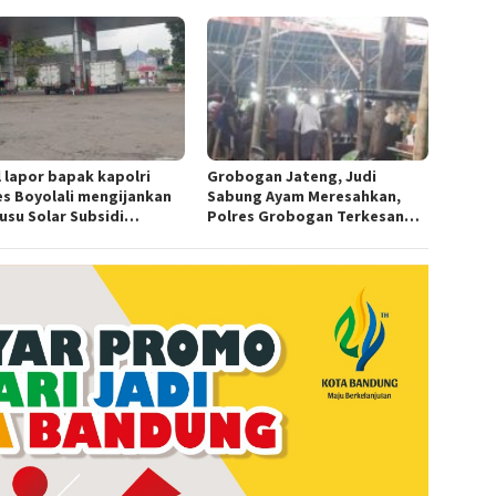
UNG”.
l lapor bapak kapolri
Grobogan Jateng, Judi
es Boyolali mengijankan
Sabung Ayam Meresahkan,
usu Solar Subsidi
Polres Grobogan Terkesan
angkap di Wilayah Ampel
Tutup Mata?
es Boyolali tutup mata