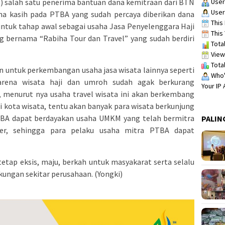
User
0) salah satu penerima bantuan dana kemitraan dari BTN
User
a kasih pada PTBA yang sudah percaya diberikan dana
This 
 untuk tahap awal sebagai usaha Jasa Penyelenggara Haji
This 
g bernama “Rabiha Tour dan Travel” yang sudah berdiri
Total
View
Total
n untuk perkembangan usaha jasa wisata lainnya seperti
Who's
karena wisata haji dan umroh sudah agak berkurang
Your IP
, menurut nya usaha travel wisata ini akan berkembang
 kota wisata, tentu akan banyak para wisata berkunjung
TBA dapat berdayakan usaha UMKM yang telah bermitra
PALIN
der, sehingga para pelaku usaha mitra PTBA dapat
tap eksis, maju, berkah untuk masyakarat serta selalu
ngan sekitar perusahaan. (Yongki)