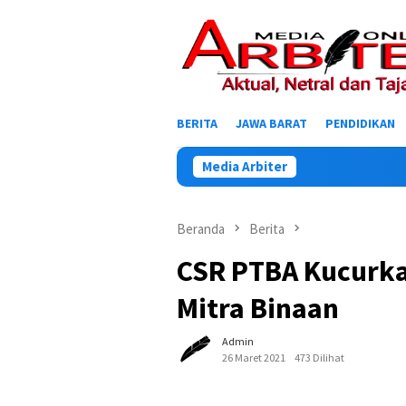
Loncat
ke
konten
BERITA
JAWA BARAT
PENDIDIKAN
Media Arbiter
Beranda
Berita
CSR PTBA Kucurka
Mitra Binaan
Admin
26 Maret 2021
473 Dilihat