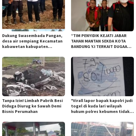
Dukung Swasembada Pangan,
“TIM PENYIDIK KEJATI JABAR
desa air sempiang Kecamatan
TAHAN MANTAN SEKDA KOTA
kabawetan kabupaten
BANDUNG Y.I TERKAIT DUGAAN
Kepahiang Tanam JagungRabu
TIPIKOR KEBUN BINATANG
28 mei 2025
BANDUNG”.
Tanpa Izin! Limbah Pabrik Besi
*Virall lapor bapak kapolri judi
Diduga Diurug ke Sawah Demi
togel di kuda lari wilayah
Bisnis Perumahan
hukum polres kebumen tidak
tersentuh hukum ada apa