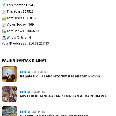
This Month : 10545
This Year : 157511
Total Users : 718765
Views Today : 869
Total views : 2860753
Who's Online : 4
Your IP Address : 216.73.217.33
PALING BANYAK DILIHAT
BERITA
19578 Dilihat
Kepala UPTD Laboratorum Kesehatan Provin…
BERITA
5962 Dilihat
MISTERI KEJANGGALAN KEMATIAN ALMARHUM PO…
BERITA
2167 Dilihat
Di Temukan Maraknya Warung ‘Aceh&#…