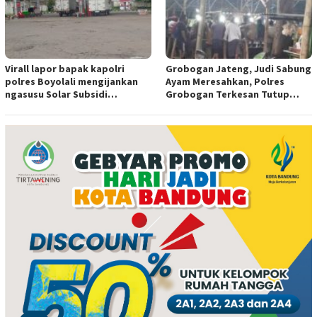
Virall lapor bapak kapolri
Grobogan Jateng, Judi Sabung
polres Boyolali mengijankan
Ayam Meresahkan, Polres
ngasusu Solar Subsidi
Grobogan Terkesan Tutup
Tertangkap di Wilayah Ampel
Mata?
polres Boyolali tutup mata