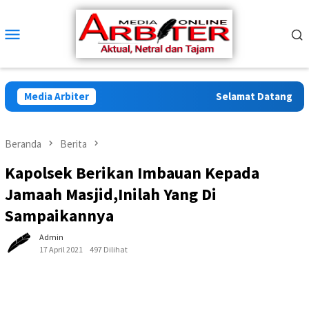
Loncat
ke
Menu
konten
Mobile
Media Arbiter
Selamat Datang di Arb
Beranda
Berita
Kapolsek Berikan Imbauan Kepada
Jamaah Masjid,Inilah Yang Di
Sampaikannya
Admin
17 April 2021
497 Dilihat