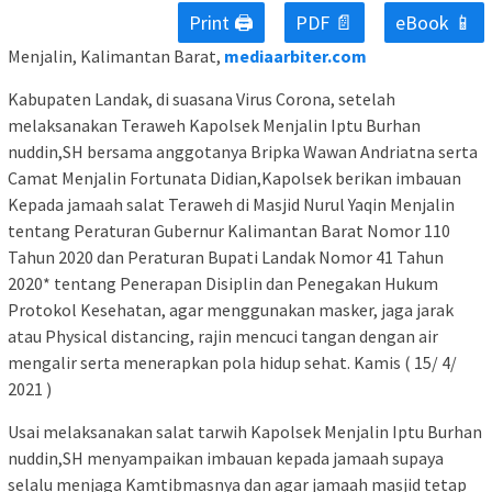
Print 🖨
PDF 📄
eBook 📱
Menjalin, Kalimantan Barat,
mediaarbiter.com
Kabupaten Landak, di suasana Virus Corona, setelah
melaksanakan Teraweh Kapolsek Menjalin Iptu Burhan
nuddin,SH bersama anggotanya Bripka Wawan Andriatna serta
Camat Menjalin Fortunata Didian,Kapolsek berikan imbauan
Kepada jamaah salat Teraweh di Masjid Nurul Yaqin Menjalin
tentang Peraturan Gubernur Kalimantan Barat Nomor 110
Tahun 2020 dan Peraturan Bupati Landak Nomor 41 Tahun
2020* tentang Penerapan Disiplin dan Penegakan Hukum
Protokol Kesehatan, agar menggunakan masker, jaga jarak
atau Physical distancing, rajin mencuci tangan dengan air
mengalir serta menerapkan pola hidup sehat. Kamis ( 15/ 4/
2021 )
Usai melaksanakan salat tarwih Kapolsek Menjalin Iptu Burhan
nuddin,SH menyampaikan imbauan kepada jamaah supaya
selalu menjaga Kamtibmasnya dan agar jamaah masjid tetap