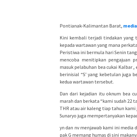
Pontianak-Kalimantan Barat,
media
Kini kembali terjadi tindakan yang
kepada wartawan yang mana perkataan
Peristiwa ini bermula hari Senin tan
mencoba menitipkan pengajuan pr
masuk pelabuhan bea cukai Kalbar , 
berinisial “S’ yang kebetulan juga 
kedua wartawan tersebut.
Dan dari kejadian itu oknum bea c
marah dan berkata “kami sudah 22 tah
THR atau air kaleng tiap tahun kami
Sunaryo juga mempertanyakan kepada
yn dan nv menjawab kami ini media da
pak G memang humas di sini makanya