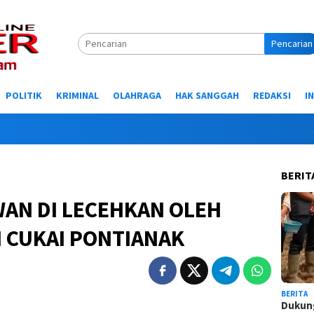
Pencarian
POLITIK
KRIMINAL
OLAHRAGA
HAK SANGGAH
REDAKSI
I
Selama
BERIT
WAN DI LECEHKAN OLEH
 CUKAI PONTIANAK
BERITA
Dukung