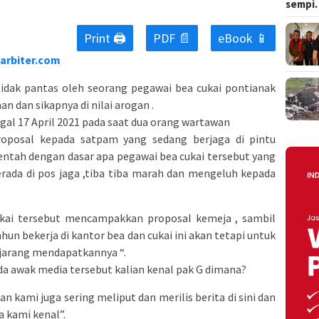
sempi
Print 🖨
PDF 📄
eBook 📱
arbiter.com
 tidak pantas oleh seorang pegawai bea cukai pontianak
 dan sikapnya di nilai arogan .
ggal 17 April 2021 pada saat dua orang wartawan
oposal kepada satpam yang sedang berjaga di pintu
entah dengan dasar apa pegawai bea cukai tersebut yang
berada di pos jaga ,tiba tiba marah dan mengeluh kepada
ukai tersebut mencampakkan proposal kemeja , sambil
un bekerja di kantor bea dan cukai ini akan tetapi untuk
 jarang mendapatkannya “.
 awak media tersebut kalian kenal pak G dimana?
n kami juga sering meliput dan merilis berita di sini dan
 kami kenal”.