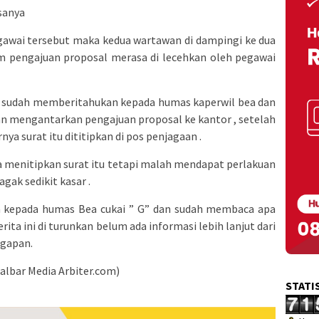
sanya
gawai tersebut maka kedua wartawan di dampingi ke dua
am pengajuan proposal merasa di lecehkan oleh pegawai
 sudah memberitahukan kepada humas kaperwil bea dan
an mengantarkan pengajuan proposal ke kantor , setelah
rnya surat itu dititipkan di pos penjagaan .
 menitipkan surat itu tetapi malah mendapat perlakuan
gak sedikit kasar .
 kepada humas Bea cukai ” G” dan sudah membaca apa
ita ini di turunkan belum ada informasi lebih lanjut dari
ggapan.
albar Media Arbiter.com)
STATI