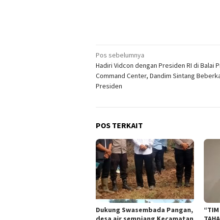
Navigasi
Pos sebelumnya
Hadiri Vidcon dengan Presiden RI di Balai P
pos
Command Center, Dandim Sintang Beberk
Presiden
POS TERKAIT
Dukung Swasembada Pangan,
“TIM
desa air sempiang Kecamatan
TAHA