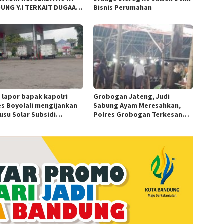
UNG Y.I TERKAIT DUGAAN
Bisnis Perumahan
KOR KEBUN BINATANG
UNG”.
l lapor bapak kapolri
Grobogan Jateng, Judi
es Boyolali mengijankan
Sabung Ayam Meresahkan,
usu Solar Subsidi
Polres Grobogan Terkesan
angkap di Wilayah Ampel
Tutup Mata?
es Boyolali tutup mata