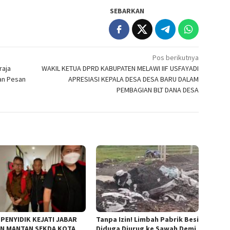
SEBARKAN
Pos berikutnya
raja
WAKIL KETUA DPRD KABUPATEN MELAWI IIF USFAYADI
an Pesan
APRESIASI KEPALA DESA DESA BARU DALAM
PEMBAGIAN BLT DANA DESA
 PENYIDIK KEJATI JABAR
Tanpa Izin! Limbah Pabrik Besi
N MANTAN SEKDA KOTA
Diduga Diurug ke Sawah Demi