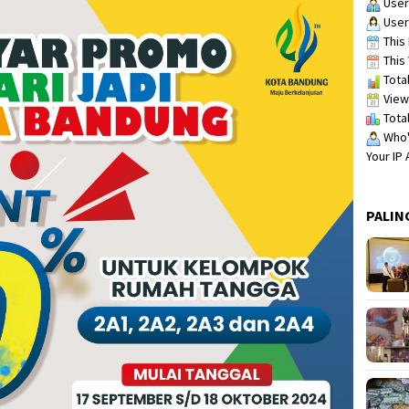
User
User
This 
This 
Total
View
Total
Who's
Your IP
PALIN