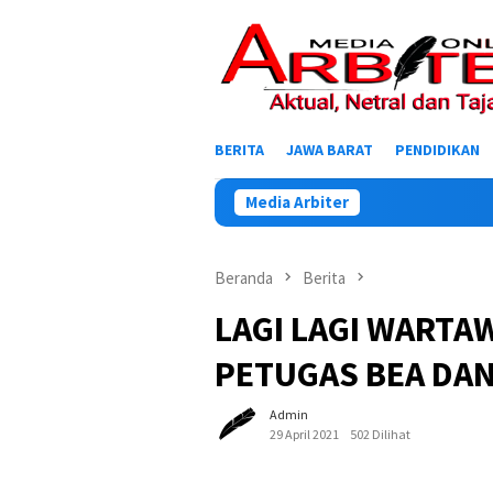
Loncat
ke
konten
BERITA
JAWA BARAT
PENDIDIKAN
Media Arbiter
Beranda
Berita
LAGI LAGI WARTA
PETUGAS BEA DAN
Admin
29 April 2021
502 Dilihat