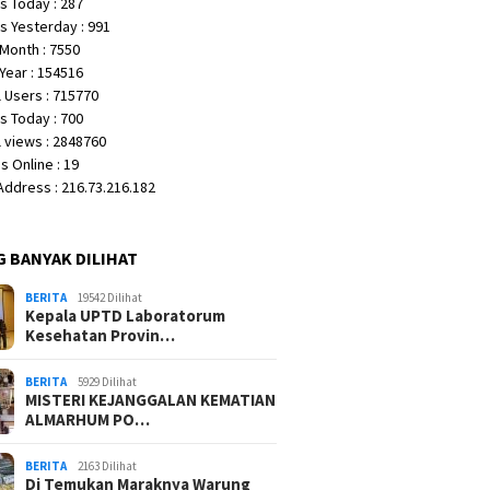
s Today : 287
s Yesterday : 991
Month : 7550
Year : 154516
 Users : 715770
s Today : 700
 views : 2848760
 Online : 19
 Address : 216.73.216.182
G BANYAK DILIHAT
BERITA
19542 Dilihat
Kepala UPTD Laboratorum
Kesehatan Provin…
BERITA
5929 Dilihat
MISTERI KEJANGGALAN KEMATIAN
ALMARHUM PO…
BERITA
2163 Dilihat
Di Temukan Maraknya Warung