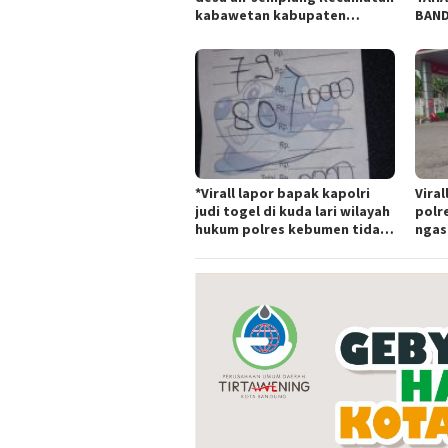
kabawetan kabupaten
BAND
Kepahiang Tanam
TIPI
JagungRabu 28 mei 2025
BAND
*Virall lapor bapak kapolri
Viral
judi togel di kuda lari wilayah
polr
hukum polres kebumen tidak
ngas
tersentuh hukum ada apa
Tert
polr