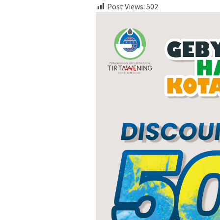
Post Views:
502