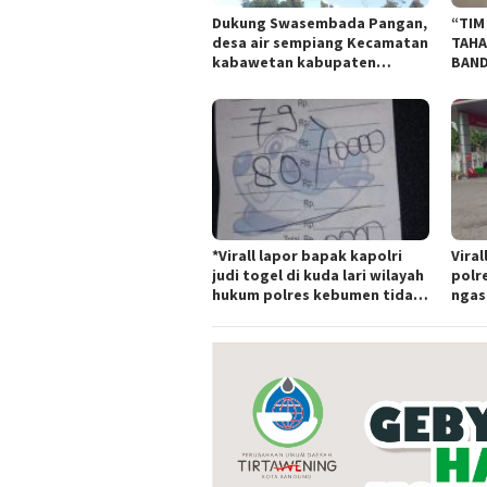
Dukung Swasembada Pangan,
“TIM
desa air sempiang Kecamatan
TAHA
kabawetan kabupaten
BAND
Kepahiang Tanam
TIPI
JagungRabu 28 mei 2025
BAND
*Virall lapor bapak kapolri
Viral
judi togel di kuda lari wilayah
polr
hukum polres kebumen tidak
ngas
tersentuh hukum ada apa
Tert
polr