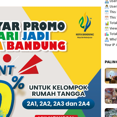
User
User
This 
This 
Total
View
Total
Who's
Your IP
PALIN