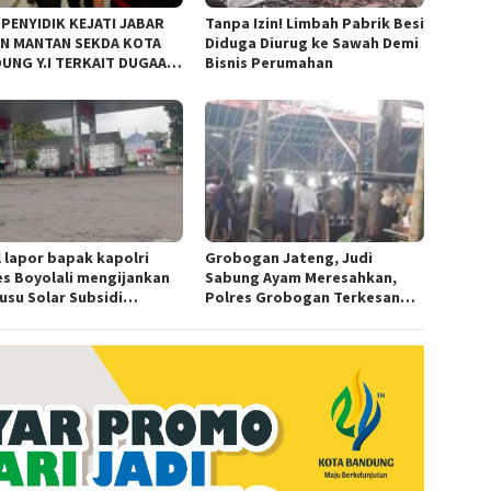
 PENYIDIK KEJATI JABAR
Tanpa Izin! Limbah Pabrik Besi
N MANTAN SEKDA KOTA
Diduga Diurug ke Sawah Demi
UNG Y.I TERKAIT DUGAAN
Bisnis Perumahan
KOR KEBUN BINATANG
UNG”.
l lapor bapak kapolri
Grobogan Jateng, Judi
es Boyolali mengijankan
Sabung Ayam Meresahkan,
usu Solar Subsidi
Polres Grobogan Terkesan
angkap di Wilayah Ampel
Tutup Mata?
es Boyolali tutup mata