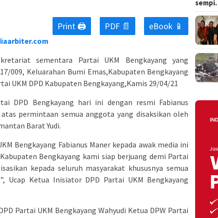
sempi
Print 🖨
PDF 📄
eBook 📱
iaarbiter.com
ekretariat sementara Partai UKM Bengkayang yang
.017/009, Keluarahan Bumi Emas,Kabupaten Bengkayang
Partai UKM DPD Kabupaten Bengkayang,Kamis 29/04/21
rtai DPD Bengkayang hari ini dengan resmi Fabianus
ih atas permintaan semua anggota yang disaksikan oleh
mantan Barat Yudi.
i UKM Bengkayang Fabianus Maner kepada awak media ini
 Kabupaten Bengkayang kami siap berjuang demi Partai
isasikan kepada seluruh masyarakat khususnya semua
”, Ucap Ketua Inisiator DPD Partai UKM Bengkayang
or DPD Partai UKM Bengkayang Wahyudi Ketua DPW Partai