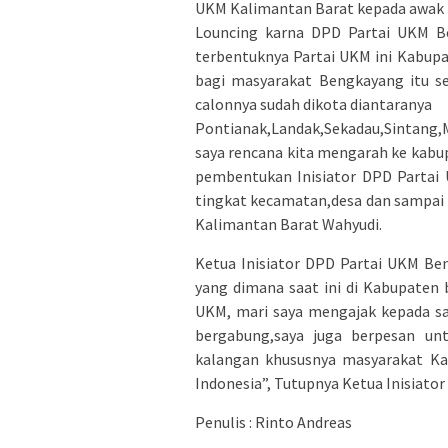
UKM Kalimantan Barat kepada awak 
Louncing karna DPD Partai UKM Be
terbentuknya Partai UKM ini Kabup
bagi masyarakat Bengkayang itu sen
calonnya sudah dikota diantaranya
Pontianak,Landak,Sekadau,Sintang,
saya rencana kita mengarah ke kab
pembentukan Inisiator DPD Parta
tingkat kecamatan,desa dan sampai k
Kalimantan Barat Wahyudi.
Ketua Inisiator DPD Partai UKM Be
yang dimana saat ini di Kabupaten 
UKM, mari saya mengajak kepada s
bergabung,saya juga berpesan un
kalangan khususnya masyarakat K
Indonesia”, Tutupnya Ketua Inisiato
Penulis : Rinto Andreas