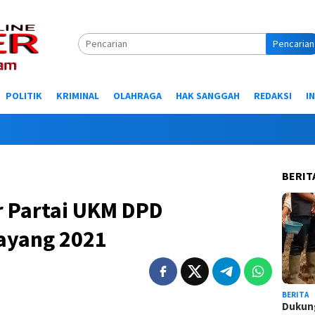
Pencarian
POLITIK
KRIMINAL
OLAHRAGA
HAK SANGGAH
REDAKSI
I
Selamat
BERIT
or Partai UKM DPD
ayang 2021
BERITA
Dukung