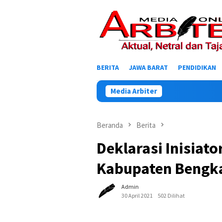
Loncat
ke
konten
BERITA
JAWA BARAT
PENDIDIKAN
Media Arbiter
Beranda
Berita
Deklarasi Inisiat
Kabupaten Bengk
Admin
30 April 2021
502 Dilihat