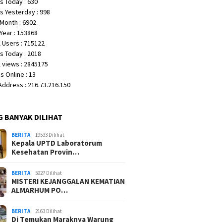
s Today : 630
s Yesterday : 998
Month : 6902
Year : 153868
 Users : 715122
s Today : 2018
 views : 2845175
 Online : 13
 Address : 216.73.216.150
G BANYAK DILIHAT
BERITA
19533 Dilihat
Kepala UPTD Laboratorum
Kesehatan Provin…
BERITA
5927 Dilihat
MISTERI KEJANGGALAN KEMATIAN
ALMARHUM PO…
BERITA
2163 Dilihat
Di Temukan Maraknya Warung