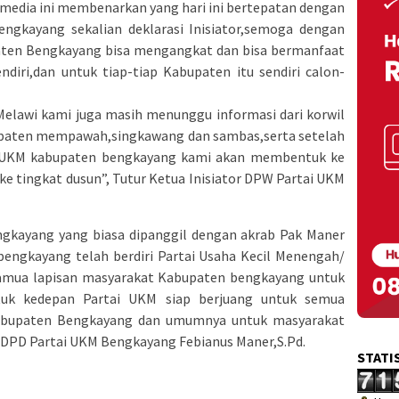
media ini membenarkan yang hari ini bertepatan dengan
ngkayang sekalian deklarasi Inisiator,semoga dengan
aten Bengkayang bisa mengangkat dan bisa bermanfaat
diri,dan untuk tiap-tiap Kabupaten itu sendiri calon-
Melawi kami juga masih menunggu informasi dari korwil
upaten mempawah,singkawang dan sambas,serta setelah
i UKM kabupaten bengkayang kami akan membentuk ke
e tingkat dusun”, Tutur Ketua Inisiator DPW Partai UKM
ngkayang yang biasa dipanggil dengan akrab Pak Maner
bengkayang telah berdiri Partai Usaha Kecil Menengah/
amua lapisan masyarakat Kabupaten bengkayang untuk
tuk kedepan Partai UKM siap berjuang untuk semua
abupaten Bengkayang dan umumnya untuk masyarakat
r DPD Partai UKM Bengkayang Febianus Maner,S.Pd.
STATI