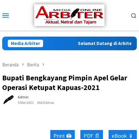
Loncat
ke
Menu
konten
Mobile
Media Arbiter
Selamat Datang di Arbiter Medi
Beranda
Berita
Bupati Bengkayang Pimpin Apel Gelar
Operasi Ketupat Kapuas-2021
Admin
5 Mei 2021
366 Dilihat
Print 🖨
PDF 📄
eBook 📱