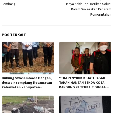
Lembang
Hanya Kritis Tapi Berikan Solusi
Dalam Sukseskan Program
Pemerintahan
POS TERKAIT
Dukung Swasembada Pangan,
“TIM PENYIDIK KEJATI JABAR
desa air sempiang Kecamatan
TAHAN MANTAN SEKDA KOTA
kabawetan kabupaten
BANDUNG Y.I TERKAIT DUGAAN
Kepahiang Tanam JagungRabu
TIPIKOR KEBUN BINATANG
28 mei 2025
BANDUNG”.