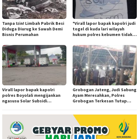
Tanpa Izin! Limbah Pabrik Besi
*Virall lapor bapak kapolri judi
Diduga Diurug ke Sawah Demi
togel di kuda lari wilayah
Bisnis Perumahan
hukum polres kebumen tidak
tersentuh hukum ada apa
Virall lapor bapak kapolri
Grobogan Jateng, Judi Sabung
polres Boyolali mengijankan
Ayam Meresahkan, Polres
ngasusu Solar Subsidi
Grobogan Terkesan Tutup
Tertangkap di Wilayah Ampel
Mata?
polres Boyolali tutup mata