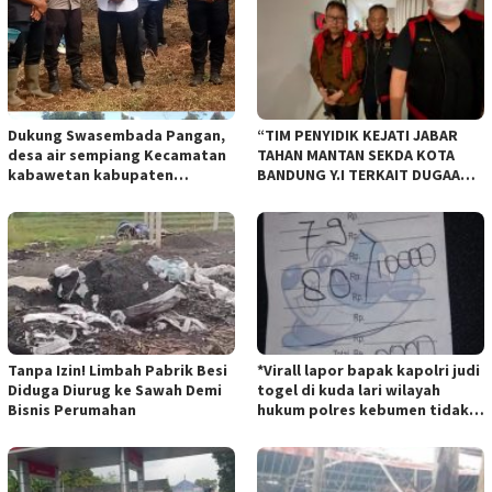
Dukung Swasembada Pangan,
“TIM PENYIDIK KEJATI JABAR
desa air sempiang Kecamatan
TAHAN MANTAN SEKDA KOTA
kabawetan kabupaten
BANDUNG Y.I TERKAIT DUGAAN
Kepahiang Tanam JagungRabu
TIPIKOR KEBUN BINATANG
28 mei 2025
BANDUNG”.
Tanpa Izin! Limbah Pabrik Besi
*Virall lapor bapak kapolri judi
Diduga Diurug ke Sawah Demi
togel di kuda lari wilayah
Bisnis Perumahan
hukum polres kebumen tidak
tersentuh hukum ada apa