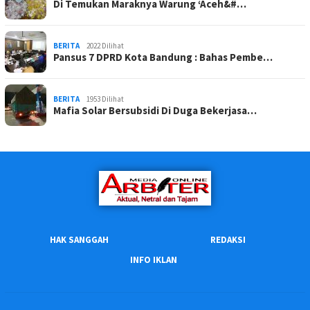
Di Temukan Maraknya Warung ‘Aceh&#…
BERITA
2022 Dilihat
Pansus 7 DPRD Kota Bandung : Bahas Pembe…
BERITA
1953 Dilihat
Mafia Solar Bersubsidi Di Duga Bekerjasa…
HAK SANGGAH
REDAKSI
INFO IKLAN