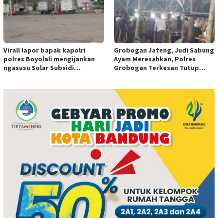
Virall lapor bapak kapolri
Grobogan Jateng, Judi Sabung
polres Boyolali mengijankan
Ayam Meresahkan, Polres
ngasusu Solar Subsidi
Grobogan Terkesan Tutup
Tertangkap di Wilayah Ampel
Mata?
polres Boyolali tutup mata