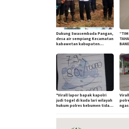
Dukung Swasembada Pangan,
“TIM
desa air sempiang Kecamatan
TAHA
kabawetan kabupaten
BAND
Kepahiang Tanam
TIPI
JagungRabu 28 mei 2025
BAND
*Virall lapor bapak kapolri
Viral
judi togel di kuda lari wilayah
polr
hukum polres kebumen tidak
ngas
tersentuh hukum ada apa
Tert
polr