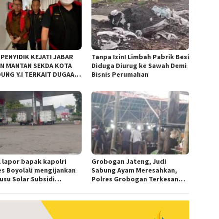
 PENYIDIK KEJATI JABAR
Tanpa Izin! Limbah Pabrik Besi
N MANTAN SEKDA KOTA
Diduga Diurug ke Sawah Demi
UNG Y.I TERKAIT DUGAAN
Bisnis Perumahan
KOR KEBUN BINATANG
UNG”.
l lapor bapak kapolri
Grobogan Jateng, Judi
es Boyolali mengijankan
Sabung Ayam Meresahkan,
usu Solar Subsidi
Polres Grobogan Terkesan
angkap di Wilayah Ampel
Tutup Mata?
es Boyolali tutup mata