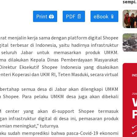
sempi
Print 🖨
PDF 📄
eBook 📱
rat menjalin kerja sama dengan platform digital Shopee
al terbesar di Indonesia, yaitu hadirnya infrastruktur
i seluruh Jabar untuk memasarkan produk UMKM.
a dilakukan Kepala Dinas Pemberdayaan Masyarakat
irektur Eksekutif Shopee Indonesia yang disaksikan
teri Koperasi dan UKM RI, Teten Masduki, secara virtual
bertahap semua desa di Jabar akan dilengkapi UMKM
an Shopee. Para pelaku UMKM desa juga akan dibekali
M center yang akan di-support Shopee termasuk
n infrastruktur digital di desa ini, pemasaran produk
omian meningkat,” tuturnya.
aku sudah memprediksi bahwa pasca-Covid-19 ekonomi