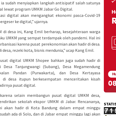
u, ia sudah menyiapkan langkah antisipatif salah satunya
tal lewat program UMKM Jabar Go Digital.
si digital akan mengangkat ekonomi pasca-Covid-19
rgeser ke digital,” ujarnya.
 di desa ini, Kang Emil berharap, kesejahteraan warga
aku UMKM yang sempat terdampak oleh pandemi. Hal ini
urbanisasi karena pusat perekonomian akan hadir di desa.
di desa, rezeki kota, bisnis mendunia,” ucap Kang Emil.
usat digital UMKM Shopee bahkan juga sudah hadir di
 di Desa Tanjungwangi (Subang), Desa Megamendung
kalan Pandan (Purwakarta), dan Desa Kertayasa
 di desa itupun berkesempatan menceritakan kisah
irnya pusat digital.
karena selain membangun pusat digital UMKM desa,
endirikan sekolah ekspor UMKM di Jabar. Rencananya,
STATI
ni akan hadir di Kota Bandung dalam empat minggu
udah ada di Solo, dan di Jabar empat minggu lagi akan