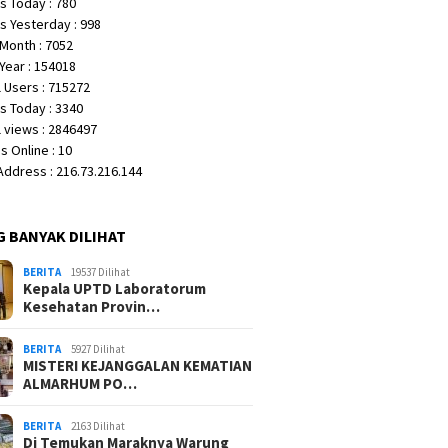
s Today : 780
s Yesterday : 998
Month : 7052
Year : 154018
 Users : 715272
s Today : 3340
 views : 2846497
 Online : 10
 Address : 216.73.216.144
G BANYAK DILIHAT
BERITA
19537 Dilihat
Kepala UPTD Laboratorum
Kesehatan Provin…
BERITA
5927 Dilihat
MISTERI KEJANGGALAN KEMATIAN
ALMARHUM PO…
BERITA
2163 Dilihat
Di Temukan Maraknya Warung