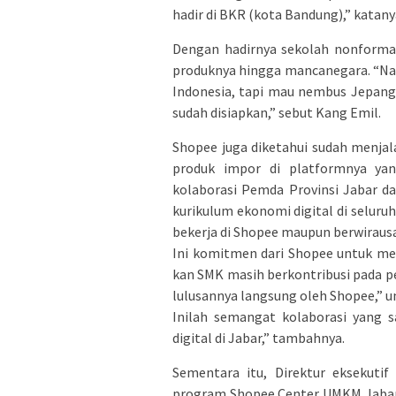
hadir di BKR (kota Bandung),” katany
Dengan hadirnya sekolah nonforma
produknya hingga mancanegara. “Nan
Indonesia, tapi mau nembus Jepang
sudah disiapkan,” sebut Kang Emil.
Shopee juga diketahui sudah menja
produk impor di platformnya ya
kolaborasi Pemda Provinsi Jabar d
kurikulum ekonomi digital di seluru
bekerja di Shopee maupun berwirausa
Ini komitmen dari Shopee untuk me
kan SMK masih berkontribusi pada pe
lulusannya langsung oleh Shopee,” 
Inilah semangat kolaborasi yang 
digital di Jabar,” tambahnya.
Sementara itu, Direktur eksekutif
program Shopee Center UMKM Jabar 