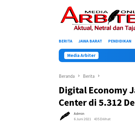
Loncat
ke
konten
BERITA
JAWA BARAT
PENDIDIKAN
Media Arbiter
Beranda
Berita
Digital Economy
Center di 5.312 D
Admin
6 Juni 2021
435 Dilihat