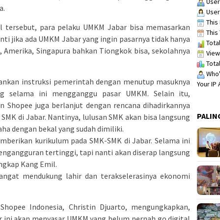
User
a.
User
This 
l tersebut, para pelaku UMKM Jabar bisa memasarkan
This 
ti jika ada UMKM Jabar yang ingin pasarnya tidak hanya
Total
, Amerika, Singapura bahkan Tiongkok bisa, sekolahnya
View
Total
Who's
lankan instruksi pemerintah dengan menutup masuknya
Your IP
ng selama ini mengganggu pasar UMKM. Selain itu,
an Shopee juga berlanjut dengan rencana dihadirkannya
PALIN
h SMK di Jabar. Nantinya, lulusan SMK akan bisa langsung
ha dengan bekal yang sudah dimiliki.
mberikan kurikulum pada SMK-SMK di Jabar. Selama ini
ngangguran tertinggi, tapi nanti akan diserap langsung
ungkap Kang Emil.
sangat mendukung lahir dan terakselerasinya ekonomi
 Shopee Indonesia, Christin Djuarto, mengungkapkan,
ini akan menyasar UMKM yang belum pernah go digital