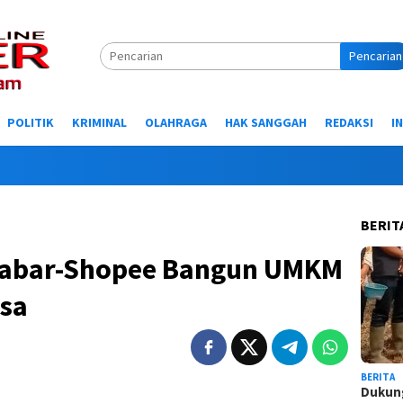
Pencarian
POLITIK
KRIMINAL
OLAHRAGA
HAK SANGGAH
REDAKSI
I
Selam
BERIT
 Jabar-Shopee Bangun UMKM
esa
BERITA
Dukung