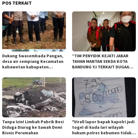
POS TERKAIT
Dukung Swasembada Pangan,
“TIM PENYIDIK KEJATI JABAR
desa air sempiang Kecamatan
TAHAN MANTAN SEKDA KOTA
kabawetan kabupaten
BANDUNG Y.I TERKAIT DUGAAN
Kepahiang Tanam JagungRabu
TIPIKOR KEBUN BINATANG
28 mei 2025
BANDUNG”.
Tanpa Izin! Limbah Pabrik Besi
*Virall lapor bapak kapolri judi
Diduga Diurug ke Sawah Demi
togel di kuda lari wilayah
Bisnis Perumahan
hukum polres kebumen tidak