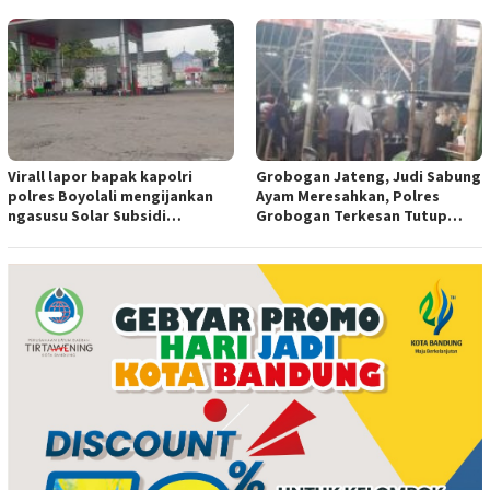
tersentuh hukum ada apa
Virall lapor bapak kapolri
Grobogan Jateng, Judi Sabung
polres Boyolali mengijankan
Ayam Meresahkan, Polres
ngasusu Solar Subsidi
Grobogan Terkesan Tutup
Tertangkap di Wilayah Ampel
Mata?
polres Boyolali tutup mata