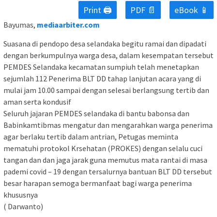
Print 🖨
PDF 📄
eBook 📱
Bayumas,
mediaarbiter.com
Suasana di pendopo desa selandaka begitu ramai dan dipadati
dengan berkumpulnya warga desa, dalam kesempatan tersebut
PEMDES Selandaka kecamatan sumpiuh telah menetapkan
sejumlah 112 Penerima BLT DD tahap lanjutan acara yang di
mulai jam 10.00 sampai dengan selesai berlangsung tertib dan
aman serta kondusif
Seluruh jajaran PEMDES selandaka di bantu babonsa dan
Babinkamtibmas mengatur dan mengarahkan warga penerima
agar berlaku tertib dalam antrian, Petugas meminta
mematuhi protokol Krsehatan (PROKES) dengan selalu cuci
tangan dan dan jaga jarak guna memutus mata rantai di masa
pademi covid – 19 dengan tersalurnya bantuan BLT DD tersebut
besar harapan semoga bermanfaat bagi warga penerima
khususnya
( Darwanto)