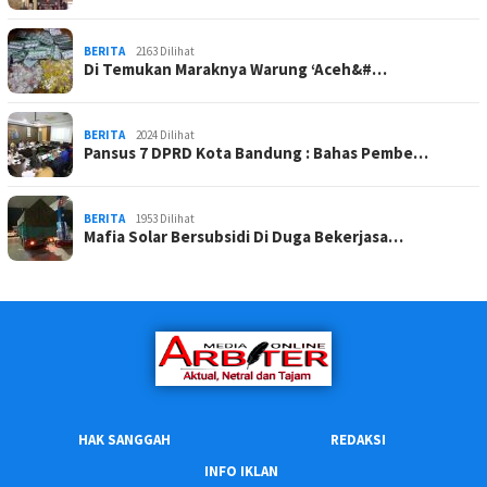
BERITA
2163 Dilihat
Di Temukan Maraknya Warung ‘Aceh&#…
BERITA
2024 Dilihat
Pansus 7 DPRD Kota Bandung : Bahas Pembe…
BERITA
1953 Dilihat
Mafia Solar Bersubsidi Di Duga Bekerjasa…
HAK SANGGAH
REDAKSI
INFO IKLAN