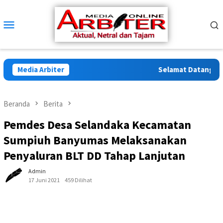
Loncat
ke
Menu
konten
Mobile
Media Arbiter
Selamat Datang di Ar
Beranda
Berita
Pemdes Desa Selandaka Kecamatan
Sumpiuh Banyumas Melaksanakan
Penyaluran BLT DD Tahap Lanjutan
Admin
17 Juni 2021
459 Dilihat