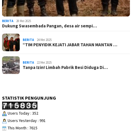
BERITA
28 Mei 2025
Dukung Swasembada Pangan, desa air sempi…
BERITA
24 Mei 2025
“TIM PENYIDIK KEJATI JABAR TAHAN MANTAN …
BERITA
22 Mei 2025
Tanpa Izin! Limbah Pabrik Besi Diduga Di…
STATISTIK PENGUNJUNG
Users Today : 352
Users Yesterday : 991
This Month : 7615