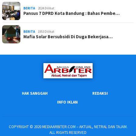
BERITA
2024 Dilihat
Pansus 7 DPRD Kota Bandung : Bahas Pembe…
BERITA
1953 Dilihat
Mafia Solar Bersubsidi Di Duga Bekerjasa…
HAK SANGGAH
REDAKSI
INFO IKLAN
COPYRIGHT © 2020 MEDIAARBITER.COM – AKTUAL, NETRAL DAN TAJAM.
ALL RIGHTS RESERVED