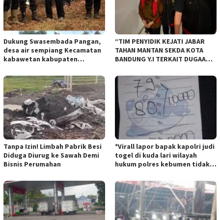
Dukung Swasembada Pangan,
“TIM PENYIDIK KEJATI JABAR
desa air sempiang Kecamatan
TAHAN MANTAN SEKDA KOTA
kabawetan kabupaten
BANDUNG Y.I TERKAIT DUGAAN
Kepahiang Tanam JagungRabu
TIPIKOR KEBUN BINATANG
28 mei 2025
BANDUNG”.
Tanpa Izin! Limbah Pabrik Besi
*Virall lapor bapak kapolri judi
Diduga Diurug ke Sawah Demi
togel di kuda lari wilayah
Bisnis Perumahan
hukum polres kebumen tidak
tersentuh hukum ada apa