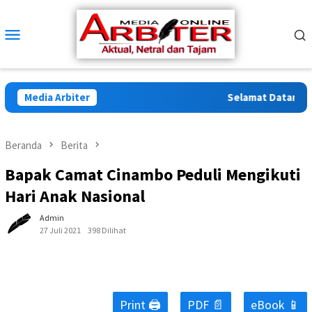
Loncat
ke
Menu
konten
Mobile
Media Arbiter
Selamat Datang di A
Beranda
Berita
Bapak Camat Cinambo Peduli Mengikuti
Hari Anak Nasional
Admin
27 Juli 2021
398 Dilihat
Print 🖨
PDF 📄
eBook 📱