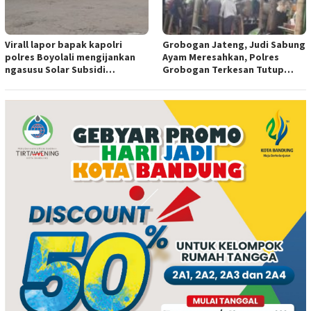
Virall lapor bapak kapolri
Grobogan Jateng, Judi Sabung
polres Boyolali mengijankan
Ayam Meresahkan, Polres
ngasusu Solar Subsidi
Grobogan Terkesan Tutup
Tertangkap di Wilayah Ampel
Mata?
polres Boyolali tutup mata