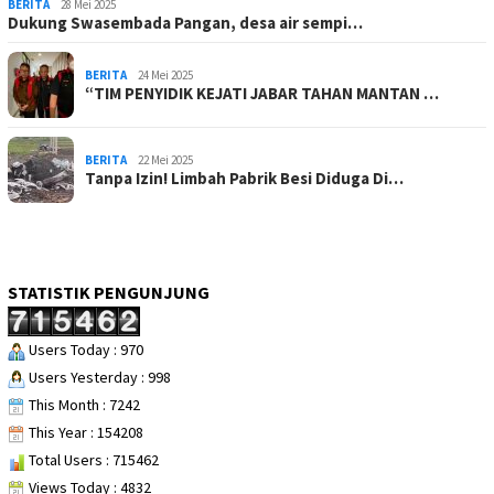
BERITA
28 Mei 2025
Dukung Swasembada Pangan, desa air sempi…
BERITA
24 Mei 2025
“TIM PENYIDIK KEJATI JABAR TAHAN MANTAN …
BERITA
22 Mei 2025
Tanpa Izin! Limbah Pabrik Besi Diduga Di…
STATISTIK PENGUNJUNG
Users Today : 970
Users Yesterday : 998
This Month : 7242
This Year : 154208
Total Users : 715462
Views Today : 4832