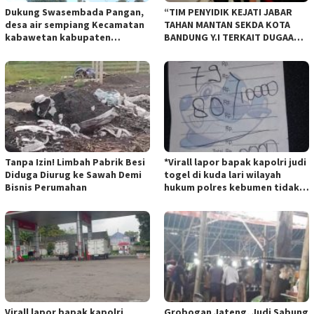
Dukung Swasembada Pangan,
“TIM PENYIDIK KEJATI JABAR
desa air sempiang Kecamatan
TAHAN MANTAN SEKDA KOTA
kabawetan kabupaten
BANDUNG Y.I TERKAIT DUGAAN
Kepahiang Tanam JagungRabu
TIPIKOR KEBUN BINATANG
28 mei 2025
BANDUNG”.
Tanpa Izin! Limbah Pabrik Besi
*Virall lapor bapak kapolri judi
Diduga Diurug ke Sawah Demi
togel di kuda lari wilayah
Bisnis Perumahan
hukum polres kebumen tidak
tersentuh hukum ada apa
Virall lapor bapak kapolri
Grobogan Jateng, Judi Sabung