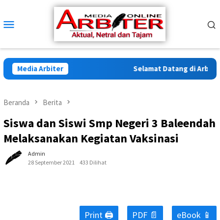
Loncat
ke
Menu
konten
Mobile
Media Arbiter
Selamat Datang di Arbiter M
Beranda
Berita
Siswa dan Siswi Smp Negeri 3 Baleendah
Melaksanakan Kegiatan Vaksinasi
Admin
28 September 2021
433 Dilihat
Print 🖨
PDF 📄
eBook 📱