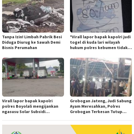
Tanpa Izin! Limbah Pabrik Besi
*Virall lapor bapak kapolri judi
Diduga Diurug ke Sawah Demi
togel di kuda lari wilayah
Bisnis Perumahan
hukum polres kebumen tidak
tersentuh hukum ada apa
Virall lapor bapak kapolri
Grobogan Jateng, Judi Sabung
polres Boyolali mengijankan
Ayam Meresahkan, Polres
ngasusu Solar Subsidi
Grobogan Terkesan Tutup
Tertangkap di Wilayah Ampel
Mata?
polres Boyolali tutup mata