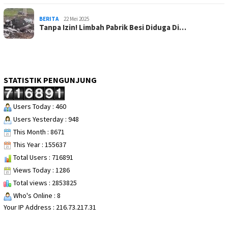
BERITA
22 Mei 2025
Tanpa Izin! Limbah Pabrik Besi Diduga Di…
STATISTIK PENGUNJUNG
Users Today : 460
Users Yesterday : 948
This Month : 8671
This Year : 155637
Total Users : 716891
Views Today : 1286
Total views : 2853825
Who's Online : 8
Your IP Address : 216.73.217.31