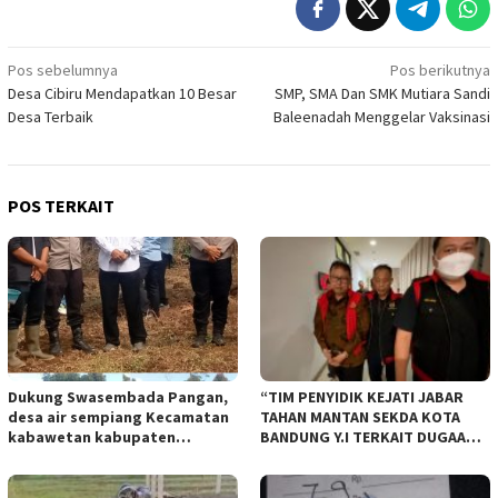
Navigasi
Pos sebelumnya
Pos berikutnya
Desa Cibiru Mendapatkan 10 Besar
SMP, SMA Dan SMK Mutiara Sandi
pos
Desa Terbaik
Baleenadah Menggelar Vaksinasi
POS TERKAIT
Dukung Swasembada Pangan,
“TIM PENYIDIK KEJATI JABAR
desa air sempiang Kecamatan
TAHAN MANTAN SEKDA KOTA
kabawetan kabupaten
BANDUNG Y.I TERKAIT DUGAAN
Kepahiang Tanam JagungRabu
TIPIKOR KEBUN BINATANG
28 mei 2025
BANDUNG”.