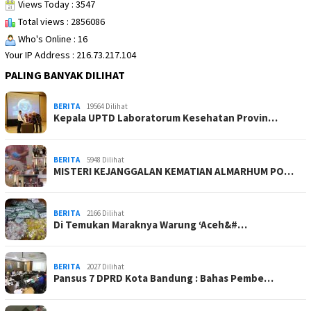
Views Today : 3547
Total views : 2856086
Who's Online : 16
Your IP Address : 216.73.217.104
PALING BANYAK DILIHAT
BERITA
19564 Dilihat
Kepala UPTD Laboratorum Kesehatan Provin…
BERITA
5948 Dilihat
MISTERI KEJANGGALAN KEMATIAN ALMARHUM PO…
BERITA
2166 Dilihat
Di Temukan Maraknya Warung ‘Aceh&#…
BERITA
2027 Dilihat
Pansus 7 DPRD Kota Bandung : Bahas Pembe…