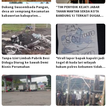
Dukung Swasembada Pangan,
“TIM PENYIDIK KEJATI JABAR
desa air sempiang Kecamatan
TAHAN MANTAN SEKDA KOTA
kabawetan kabupaten
BANDUNG Y.I TERKAIT DUGAAN
Kepahiang Tanam JagungRabu
TIPIKOR KEBUN BINATANG
28 mei 2025
BANDUNG”.
Tanpa Izin! Limbah Pabrik Besi
*Virall lapor bapak kapolri judi
Diduga Diurug ke Sawah Demi
togel di kuda lari wilayah
Bisnis Perumahan
hukum polres kebumen tidak
tersentuh hukum ada apa