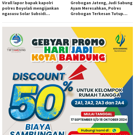
Virall lapor bapak kapolri
Grobogan Jateng, Judi Sabung
polres Boyolali mengijankan
Ayam Meresahkan, Polres
ngasusu Solar Subsidi
Grobogan Terkesan Tutup
Tertangkap di Wilayah Ampel
Mata?
polres Boyolali tutup mata