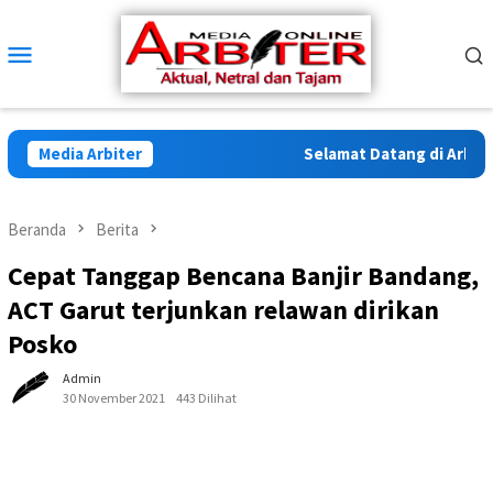
Loncat
ke
Menu
konten
Mobile
Media Arbiter
Selamat Datang di Arbiter 
Beranda
Berita
Cepat Tanggap Bencana Banjir Bandang,
ACT Garut terjunkan relawan dirikan
Posko
Admin
30 November 2021
443 Dilihat