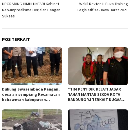
UPGRADING HIMHI UNFARI Kabinet
Wakil Rektor III Buka Training
pos
Neo-Imprealisme Berjalan Dengan
Legislatif se-Jawa Barat 2021
Sukses
POS TERKAIT
Dukung Swasembada Pangan,
“TIM PENYIDIK KEJATI JABAR
desa air sempiang Kecamatan
TAHAN MANTAN SEKDA KOTA
kabawetan kabupaten
BANDUNG Y.I TERKAIT DUGAAN
Kepahiang Tanam JagungRabu
TIPIKOR KEBUN BINATANG
28 mei 2025
BANDUNG”.