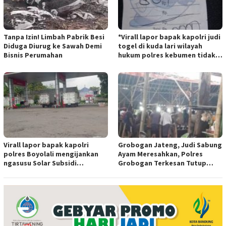
Tanpa Izin! Limbah Pabrik Besi
*Virall lapor bapak kapolri judi
Diduga Diurug ke Sawah Demi
togel di kuda lari wilayah
Bisnis Perumahan
hukum polres kebumen tidak
tersentuh hukum ada apa
Virall lapor bapak kapolri
Grobogan Jateng, Judi Sabung
polres Boyolali mengijankan
Ayam Meresahkan, Polres
ngasusu Solar Subsidi
Grobogan Terkesan Tutup
Tertangkap di Wilayah Ampel
Mata?
polres Boyolali tutup mata