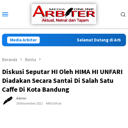
Loncat
ke
Menu
konten
Mobile
Media Arbiter
Selamat Datang di Arbiter Me
Beranda
Berita
Diskusi Seputar HI Oleh HIMA HI UNFARI
Diadakan Secara Santai Di Salah Satu
Caffe Di Kota Bandung
Admin
30 November 2021
449 Dilihat