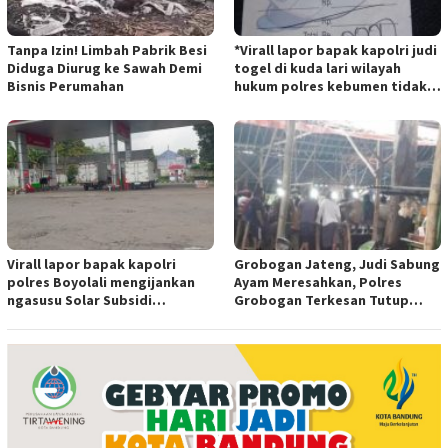
Tanpa Izin! Limbah Pabrik Besi
*Virall lapor bapak kapolri judi
Diduga Diurug ke Sawah Demi
togel di kuda lari wilayah
Bisnis Perumahan
hukum polres kebumen tidak
tersentuh hukum ada apa
Virall lapor bapak kapolri
Grobogan Jateng, Judi Sabung
polres Boyolali mengijankan
Ayam Meresahkan, Polres
ngasusu Solar Subsidi
Grobogan Terkesan Tutup
Tertangkap di Wilayah Ampel
Mata?
polres Boyolali tutup mata