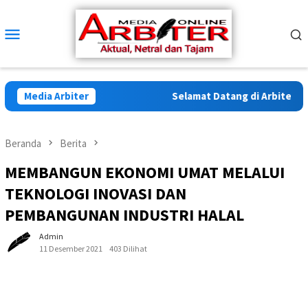
Loncat
ke
Menu
konten
Mobile
Media Arbiter
Selamat Datang di Arbiter Medi
Beranda
Berita
MEMBANGUN EKONOMI UMAT MELALUI
TEKNOLOGI INOVASI DAN
PEMBANGUNAN INDUSTRI HALAL
Admin
11 Desember 2021
403 Dilihat