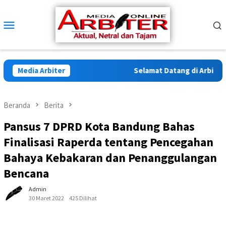
Loncat
ke
Menu
konten
Mobile
Media Arbiter
Selamat Datang di Arbiter Me
Beranda
Berita
Pansus 7 DPRD Kota Bandung Bahas
Finalisasi Raperda tentang Pencegahan
Bahaya Kebakaran dan Penanggulangan
Bencana
Admin
30 Maret 2022
425 Dilihat