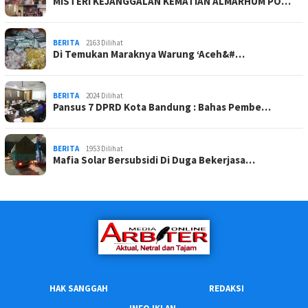
MISTERI KEJANGGALAN KEMATIAN ALMARHUM PO…
BERITA
2163 Dilihat
Di Temukan Maraknya Warung ‘Aceh&#…
BERITA
2024 Dilihat
Pansus 7 DPRD Kota Bandung : Bahas Pembe…
BERITA
1953 Dilihat
Mafia Solar Bersubsidi Di Duga Bekerjasa…
HAK SANGGAH
REDAKSI