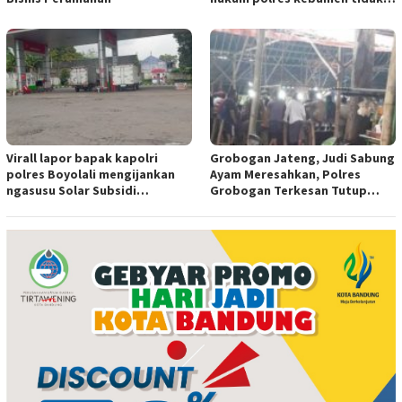
tersentuh hukum ada apa
Virall lapor bapak kapolri
Grobogan Jateng, Judi Sabung
polres Boyolali mengijankan
Ayam Meresahkan, Polres
ngasusu Solar Subsidi
Grobogan Terkesan Tutup
Tertangkap di Wilayah Ampel
Mata?
polres Boyolali tutup mata