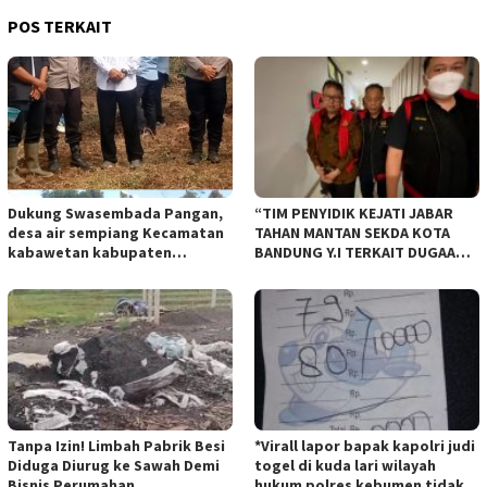
POS TERKAIT
Dukung Swasembada Pangan,
“TIM PENYIDIK KEJATI JABAR
desa air sempiang Kecamatan
TAHAN MANTAN SEKDA KOTA
kabawetan kabupaten
BANDUNG Y.I TERKAIT DUGAAN
Kepahiang Tanam JagungRabu
TIPIKOR KEBUN BINATANG
28 mei 2025
BANDUNG”.
Tanpa Izin! Limbah Pabrik Besi
*Virall lapor bapak kapolri judi
Diduga Diurug ke Sawah Demi
togel di kuda lari wilayah
Bisnis Perumahan
hukum polres kebumen tidak