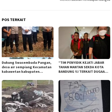
POS TERKAIT
Dukung Swasembada Pangan,
“TIM PENYIDIK KEJATI JABAR
desa air sempiang Kecamatan
TAHAN MANTAN SEKDA KOTA
kabawetan kabupaten
BANDUNG Y.I TERKAIT DUGAAN
Kepahiang Tanam JagungRabu
TIPIKOR KEBUN BINATANG
28 mei 2025
BANDUNG”.