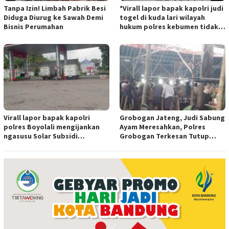
Tanpa Izin! Limbah Pabrik Besi
*Virall lapor bapak kapolri judi
Diduga Diurug ke Sawah Demi
togel di kuda lari wilayah
Bisnis Perumahan
hukum polres kebumen tidak
tersentuh hukum ada apa
Virall lapor bapak kapolri
Grobogan Jateng, Judi Sabung
polres Boyolali mengijankan
Ayam Meresahkan, Polres
ngasusu Solar Subsidi
Grobogan Terkesan Tutup
Tertangkap di Wilayah Ampel
Mata?
polres Boyolali tutup mata