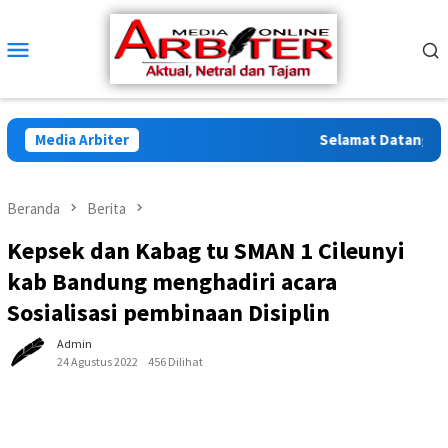
Loncat
ke
Menu
konten
Mobile
Media Arbiter
Selamat Datang di Ar
Beranda
Berita
Kepsek dan Kabag tu SMAN 1 Cileunyi
kab Bandung menghadiri acara
Sosialisasi pembinaan Disiplin
Admin
24 Agustus 2022
456 Dilihat