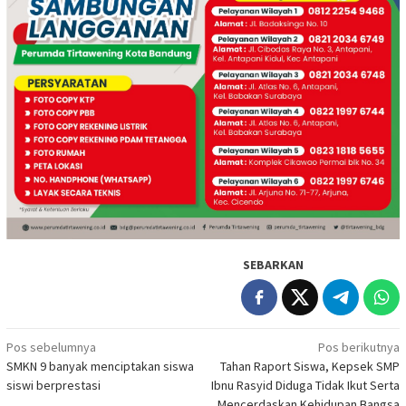
SEBARKAN
Navigasi
Pos sebelumnya
Pos berikutnya
SMKN 9 banyak menciptakan siswa
Tahan Raport Siswa, Kepsek SMP
pos
siswi berprestasi
Ibnu Rasyid Diduga Tidak Ikut Serta
Mencerdaskan Kehidupan Bangsa