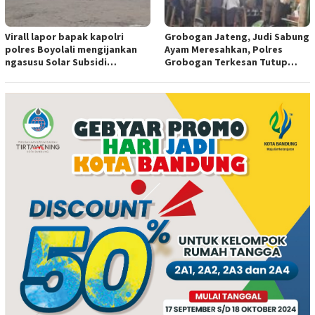
Virall lapor bapak kapolri
Grobogan Jateng, Judi Sabung
polres Boyolali mengijankan
Ayam Meresahkan, Polres
ngasusu Solar Subsidi
Grobogan Terkesan Tutup
Tertangkap di Wilayah Ampel
Mata?
polres Boyolali tutup mata