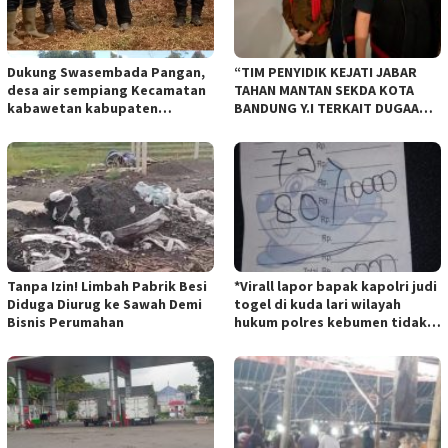
Dukung Swasembada Pangan,
“TIM PENYIDIK KEJATI JABAR
desa air sempiang Kecamatan
TAHAN MANTAN SEKDA KOTA
kabawetan kabupaten
BANDUNG Y.I TERKAIT DUGAAN
Kepahiang Tanam JagungRabu
TIPIKOR KEBUN BINATANG
28 mei 2025
BANDUNG”.
Tanpa Izin! Limbah Pabrik Besi
*Virall lapor bapak kapolri judi
Diduga Diurug ke Sawah Demi
togel di kuda lari wilayah
Bisnis Perumahan
hukum polres kebumen tidak
tersentuh hukum ada apa