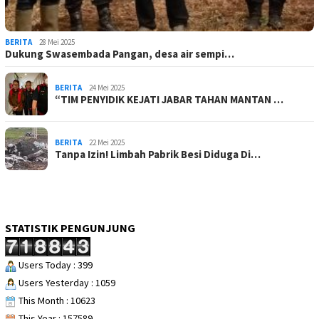
BERITA
28 Mei 2025
Dukung Swasembada Pangan, desa air sempi…
BERITA
24 Mei 2025
“TIM PENYIDIK KEJATI JABAR TAHAN MANTAN …
BERITA
22 Mei 2025
Tanpa Izin! Limbah Pabrik Besi Diduga Di…
STATISTIK PENGUNJUNG
Users Today : 399
Users Yesterday : 1059
This Month : 10623
This Year : 157589