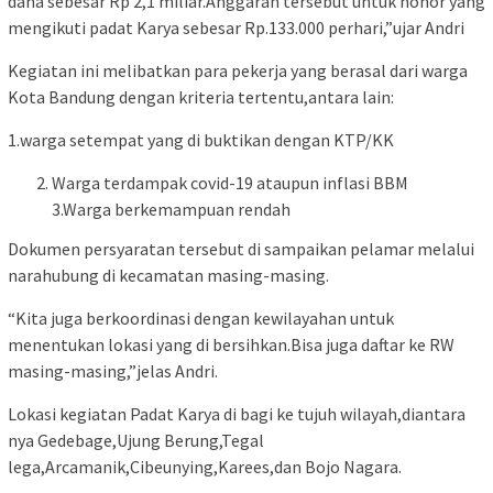
dana sebesar Rp 2,1 miliar.Anggaran tersebut untuk honor yang
mengikuti padat Karya sebesar Rp.133.000 perhari,”ujar Andri
Kegiatan ini melibatkan para pekerja yang berasal dari warga
Kota Bandung dengan kriteria tertentu,antara lain:
1.warga setempat yang di buktikan dengan KTP/KK
Warga terdampak covid-19 ataupun inflasi BBM
3.Warga berkemampuan rendah
Dokumen persyaratan tersebut di sampaikan pelamar melalui
narahubung di kecamatan masing-masing.
“Kita juga berkoordinasi dengan kewilayahan untuk
menentukan lokasi yang di bersihkan.Bisa juga daftar ke RW
masing-masing,”jelas Andri.
Lokasi kegiatan Padat Karya di bagi ke tujuh wilayah,diantara
nya Gedebage,Ujung Berung,Tegal
lega,Arcamanik,Cibeunying,Karees,dan Bojo Nagara.