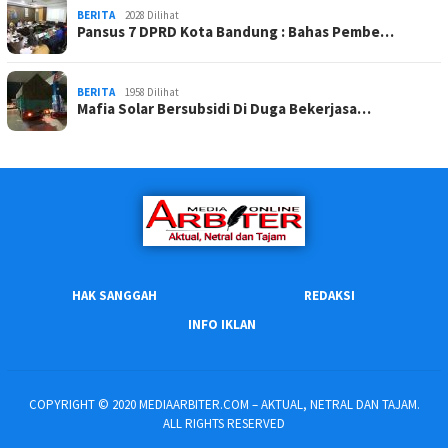
BERITA
2028 Dilihat
Pansus 7 DPRD Kota Bandung : Bahas Pembe…
BERITA
1958 Dilihat
Mafia Solar Bersubsidi Di Duga Bekerjasa…
HAK SANGGAH
REDAKSI
INFO IKLAN
COPYRIGHT © 2020 MEDIAARBITER.COM – AKTUAL, NETRAL DAN TAJAM.
ALL RIGHTS RESERVED