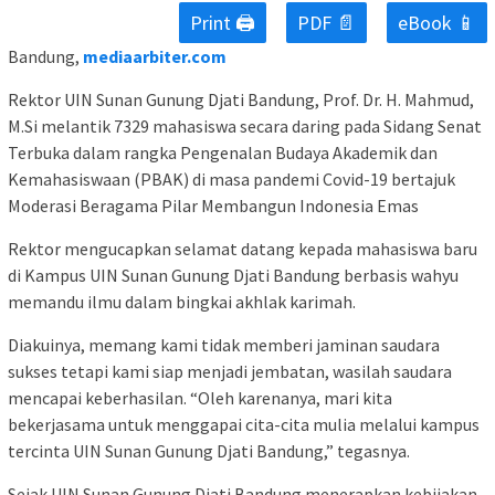
Print 🖨
PDF 📄
eBook 📱
Bandung,
mediaarbiter.com
Rektor UIN Sunan Gunung Djati Bandung, Prof. Dr. H. Mahmud,
M.Si melantik 7329 mahasiswa secara daring pada Sidang Senat
Terbuka dalam rangka Pengenalan Budaya Akademik dan
Kemahasiswaan (PBAK) di masa pandemi Covid-19 bertajuk
Moderasi Beragama Pilar Membangun Indonesia Emas
Rektor mengucapkan selamat datang kepada mahasiswa baru
di Kampus UIN Sunan Gunung Djati Bandung berbasis wahyu
memandu ilmu dalam bingkai akhlak karimah.
Diakuinya, memang kami tidak memberi jaminan saudara
sukses tetapi kami siap menjadi jembatan, wasilah saudara
mencapai keberhasilan. “Oleh karenanya, mari kita
bekerjasama untuk menggapai cita-cita mulia melalui kampus
tercinta UIN Sunan Gunung Djati Bandung,” tegasnya.
Sejak UIN Sunan Gunung Djati Bandung menerapkan kebijakan