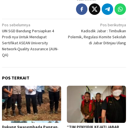
Navigasi
Pos sebelumnya
Pos berikutnya
UIN SGD Bandung Persiapkan 4
Kadisdik Jabar : Timbulkan
pos
Prodi nya Untuk Mendapat
Polemik, Regulasi Komite Sekolah
Sertifikat ASEAN University
di Jabar Ditinjau Ulang
Network-Quality Assurance (AUN-
QA)
POS TERKAIT
Dukung Swasembada Pangan,
“TIM PENYIDIK KEJATI JABAR