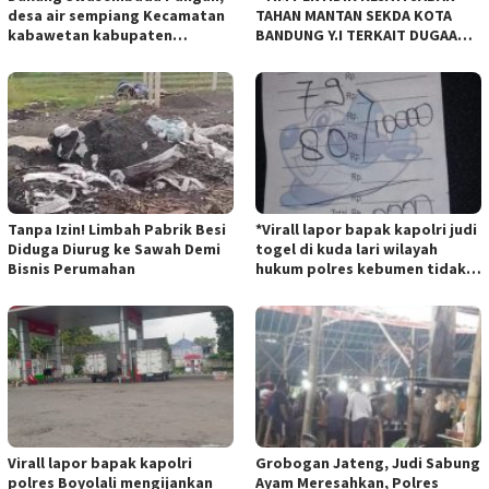
desa air sempiang Kecamatan
TAHAN MANTAN SEKDA KOTA
kabawetan kabupaten
BANDUNG Y.I TERKAIT DUGAAN
Kepahiang Tanam JagungRabu
TIPIKOR KEBUN BINATANG
28 mei 2025
BANDUNG”.
Tanpa Izin! Limbah Pabrik Besi
*Virall lapor bapak kapolri judi
Diduga Diurug ke Sawah Demi
togel di kuda lari wilayah
Bisnis Perumahan
hukum polres kebumen tidak
tersentuh hukum ada apa
Virall lapor bapak kapolri
Grobogan Jateng, Judi Sabung
polres Boyolali mengijankan
Ayam Meresahkan, Polres