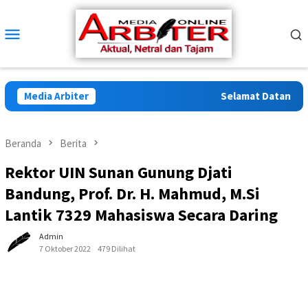
Loncat
ke
Menu
konten
Mobile
Media Arbiter
Selamat Datang di Ar
Beranda
Berita
Rektor UIN Sunan Gunung Djati
Bandung, Prof. Dr. H. Mahmud, M.Si
Lantik 7329 Mahasiswa Secara Daring
Admin
7 Oktober 2022
479 Dilihat