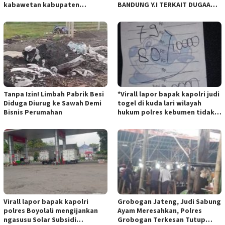
kabawetan kabupaten
BANDUNG Y.I TERKAIT DUGAAN
Kepahiang Tanam JagungRabu
TIPIKOR KEBUN BINATANG
28 mei 2025
BANDUNG”.
Tanpa Izin! Limbah Pabrik Besi
*Virall lapor bapak kapolri judi
Diduga Diurug ke Sawah Demi
togel di kuda lari wilayah
Bisnis Perumahan
hukum polres kebumen tidak
tersentuh hukum ada apa
Virall lapor bapak kapolri
Grobogan Jateng, Judi Sabung
polres Boyolali mengijankan
Ayam Meresahkan, Polres
ngasusu Solar Subsidi
Grobogan Terkesan Tutup