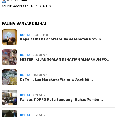
Who's Online : 17
Your IP Address : 216.73.216.108
PALING BANYAK DILIHAT
BERITA
19549 Dilihat
Kepala UPTD Laboratorum Kesehatan Provin…
BERITA
5930 Dilihat
MISTERI KEJANGGALAN KEMATIAN ALMARHUM PO…
BERITA
2163 Dilihat
Di Temukan Maraknya Warung ‘Aceh&#…
BERITA
2024 Dilihat
Pansus 7 DPRD Kota Bandung : Bahas Pembe…
BERITA
1953 Dilihat