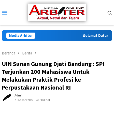
Loncat
ke
Menu
konten
Mobile
Media Arbiter
Selamat Datang di A
Beranda
Berita
UIN Sunan Gunung Djati Bandung : SPI
Terjunkan 200 Mahasiswa Untuk
Melakukan Praktik Profesi ke
Perpustakaan Nasional RI
Admin
7 Oktober 2022
437 Dilihat