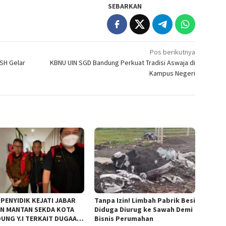
SEBARKAN
Pos berikutnya
SH Gelar
KBNU UIN SGD Bandung Perkuat Tradisi Aswaja di
Kampus Negeri
 PENYIDIK KEJATI JABAR
Tanpa Izin! Limbah Pabrik Besi
N MANTAN SEKDA KOTA
Diduga Diurug ke Sawah Demi
UNG Y.I TERKAIT DUGAAN
Bisnis Perumahan