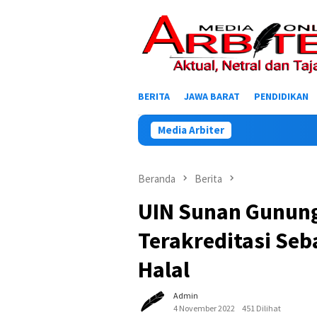
Loncat
ke
konten
BERITA
JAWA BARAT
PENDIDIKAN
Media Arbiter
Beranda
Berita
UIN Sunan Gunung
Terakreditasi Se
Halal
Admin
4 November 2022
451 Dilihat