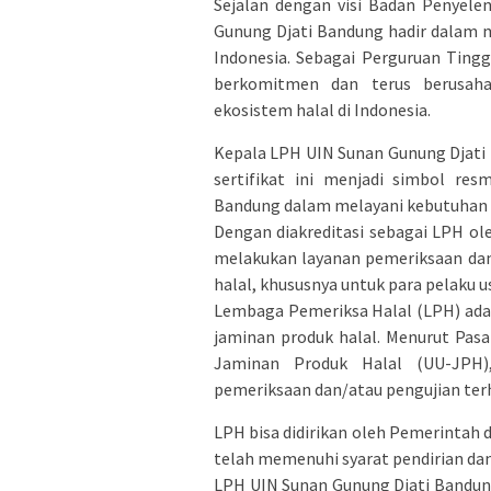
Sejalan dengan visi Badan Penyel
Gunung Djati Bandung hadir dalam me
Indonesia. Sebagai Perguruan Ting
berkomitmen dan terus berusah
ekosistem halal di Indonesia.
Kepala LPH UIN Sunan Gunung Djati 
sertifikat ini menjadi simbol re
Bandung dalam melayani kebutuhan ser
Dengan diakreditasi sebagai LPH o
melakukan layanan pemeriksaan dan 
halal, khususnya untuk para pelaku u
Lembaga Pemeriksa Halal (LPH) ada
jaminan produk halal. Menurut Pas
Jaminan Produk Halal (UU-JPH
pemeriksaan dan/atau pengujian ter
LPH bisa didirikan oleh Pemerintah 
telah memenuhi syarat pendirian dan
LPH UIN Sunan Gunung Djati Bandung