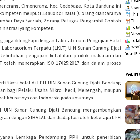
User
mencrang, Cimencrang, Kec. Gedebage, Kota Bandung ini
User
ompeten meliputi 13 auditor halal (6 orang diantaranya
This 
 Sumber Daya Syariah, 2 orang Petugas Pengambil Contoh
This 
Total
ministrasi yang kompeten.
View
g juga dilengkapi dengan Laboratorium Pengujian Halal
Total
Who's
i Laboratorium Terpadu (LKLT) UIN Sunan Gunung Djati
Your IP
 kebutuhan pengujian kehalalan produk makanan dan
 telah menerapkan ISO 17025:2017 dan dalam proses
PALIN
ertifikasi halal di LPH UIN Sunan Gunung Djati Bandung
n bagi Pelaku Usaha Mikro, Kecil, Menengah, maupun
Barat khususnya dan Indonesia pada umumnya.
H UIN Sunan Gunung Djati Bandung mengembangkan
ergrasi dengan SIHALAL dan diadaptasi oleh beberapa LPH
layanan Lembaga Pendamping PPH untuk penerbitan