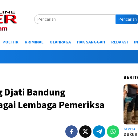
Pencarian
POLITIK
KRIMINAL
OLAHRAGA
HAK SANGGAH
REDAKSI
I
Selam
BERIT
 Djati Bandung
bagai Lembaga Pemeriksa
BERITA
Dukung