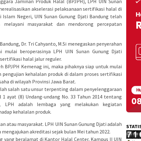
enggara Jaminan Produk Halal (BPJPH), LPH UIN Sunan
realisasikan akselerasi pelaksanaan sertifikasi halal di
gi Islam Negeri, UIN Sunan Gunung Djati Bandung telah
a melayani masyarakat dan mendorong percepatan
Bandung, Dr. Tri Cahyanto, M.Si menegaskan penyerahan
smi mulai beroperasinya LPH UIN Sunan Gunung Djati
tifikasi halal jalur reguler.
leh BPJPH Kemenag ini, maka pihaknya siap untuk mulai
pengujian kehalalan produk di dalam proses sertifikasi
saha di wilayah Provinsi Jawa Barat.
lah salah satu unsur terpenting dalam penyelenggaraan
al 1 ayat (8) Undang-undang No. 33 Tahun 2014 tentang
), LPH adalah lembaga yang melakukan kegiatan
hadap kehalalan produk.
dan atau masyarakat. LPH UIN Sunan Gunung Djati adalah
STATI
 mengajukan akreditasi sejak bulan Mei tahun 2022.
 yang beralamat di Kantor Halal Center, Kampus II UIN