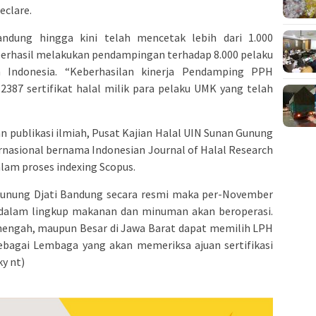
eclare.
dung hingga kini telah mencetak lebih dari 1.000
erhasil melakukan pendampingan terhadap 8.000 pelaku
h Indonesia. “Keberhasilan kinerja Pendamping PPH
2387 sertifikat halal milik para pelaku UMK yang telah
an publikasi ilmiah, Pusat Kajian Halal UIN Sunan Gunung
rnasional bernama Indonesian Journal of Halal Research
alam proses indexing Scopus.
unung Djati Bandung secara resmi maka per-November
al dalam lingkup makanan dan minuman akan beroperasi.
enengah, maupun Besar di Jawa Barat dapat memilih LPH
bagai Lembaga yang akan memeriksa ajuan sertifikasi
ky nt)