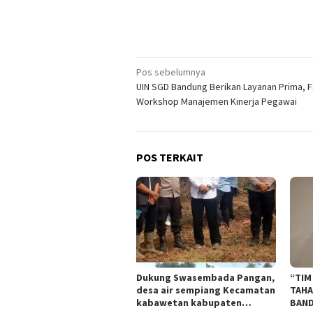
Navigasi
Pos sebelumnya
UIN SGD Bandung Berikan Layanan Prima, F
pos
Workshop Manajemen Kinerja Pegawai
POS TERKAIT
Dukung Swasembada Pangan,
“TIM
desa air sempiang Kecamatan
TAHA
kabawetan kabupaten
BAND