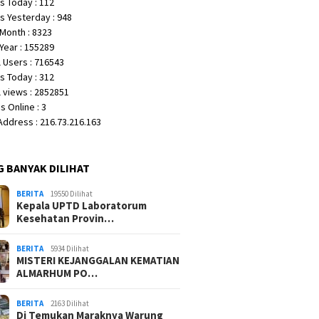
s Today : 112
s Yesterday : 948
Month : 8323
Year : 155289
 Users : 716543
s Today : 312
 views : 2852851
 Online : 3
 Address : 216.73.216.163
G BANYAK DILIHAT
BERITA
19550 Dilihat
Kepala UPTD Laboratorum
Kesehatan Provin…
BERITA
5934 Dilihat
MISTERI KEJANGGALAN KEMATIAN
ALMARHUM PO…
BERITA
2163 Dilihat
Di Temukan Maraknya Warung