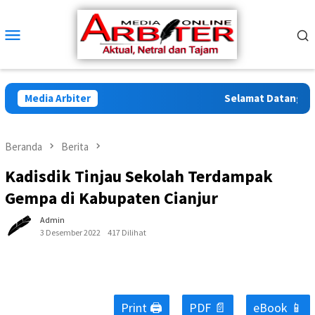
Loncat
ke
Menu
konten
Mobile
Media Arbiter
Selamat Datang di Ar
Beranda
Berita
Kadisdik Tinjau Sekolah Terdampak
Gempa di Kabupaten Cianjur
Admin
3 Desember 2022
417 Dilihat
Print 🖨
PDF 📄
eBook 📱