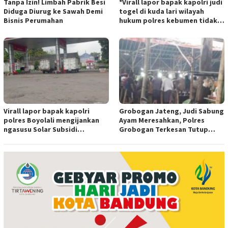
Tanpa Izin! Limbah Pabrik Besi
*Virall lapor bapak kapolri judi
Diduga Diurug ke Sawah Demi
togel di kuda lari wilayah
Bisnis Perumahan
hukum polres kebumen tidak
tersentuh hukum ada apa
Virall lapor bapak kapolri
Grobogan Jateng, Judi Sabung
polres Boyolali mengijankan
Ayam Meresahkan, Polres
ngasusu Solar Subsidi
Grobogan Terkesan Tutup
Tertangkap di Wilayah Ampel
Mata?
polres Boyolali tutup mata