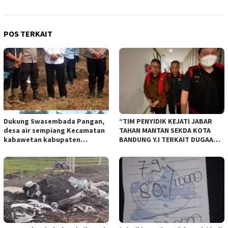
POS TERKAIT
Dukung Swasembada Pangan,
“TIM PENYIDIK KEJATI JABAR
desa air sempiang Kecamatan
TAHAN MANTAN SEKDA KOTA
kabawetan kabupaten
BANDUNG Y.I TERKAIT DUGAAN
Kepahiang Tanam JagungRabu
TIPIKOR KEBUN BINATANG
28 mei 2025
BANDUNG”.