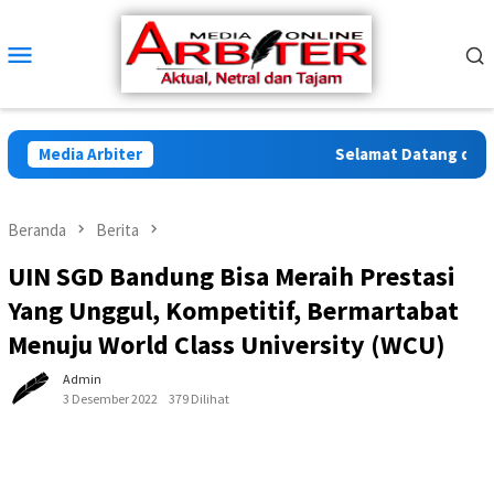
Loncat
ke
Menu
konten
Mobile
Media Arbiter
Selamat Datang di Arbi
Beranda
Berita
UIN SGD Bandung Bisa Meraih Prestasi
Yang Unggul, Kompetitif, Bermartabat
Menuju World Class University (WCU)
Admin
3 Desember 2022
379 Dilihat