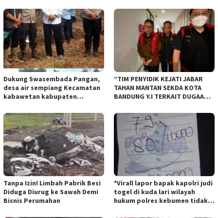
Dukung Swasembada Pangan,
“TIM PENYIDIK KEJATI JABAR
desa air sempiang Kecamatan
TAHAN MANTAN SEKDA KOTA
kabawetan kabupaten
BANDUNG Y.I TERKAIT DUGAAN
Kepahiang Tanam JagungRabu
TIPIKOR KEBUN BINATANG
28 mei 2025
BANDUNG”.
Tanpa Izin! Limbah Pabrik Besi
*Virall lapor bapak kapolri judi
Diduga Diurug ke Sawah Demi
togel di kuda lari wilayah
Bisnis Perumahan
hukum polres kebumen tidak
tersentuh hukum ada apa