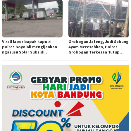
Virall lapor bapak kapolri
Grobogan Jateng, Judi Sabung
polres Boyolali mengijankan
Ayam Meresahkan, Polres
ngasusu Solar Subsidi
Grobogan Terkesan Tutup
Tertangkap di Wilayah Ampel
Mata?
polres Boyolali tutup mata