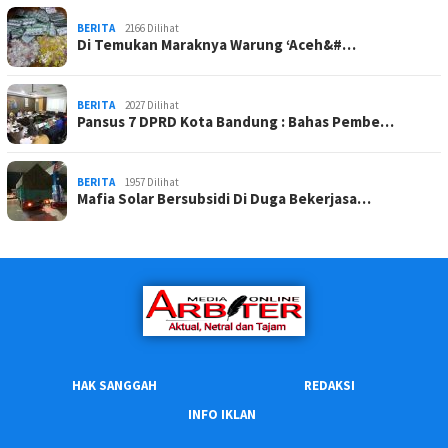
BERITA
2166 Dilihat
Di Temukan Maraknya Warung ‘Aceh&#…
BERITA
2027 Dilihat
Pansus 7 DPRD Kota Bandung : Bahas Pembe…
BERITA
1957 Dilihat
Mafia Solar Bersubsidi Di Duga Bekerjasa…
HAK SANGGAH
REDAKSI
INFO IKLAN