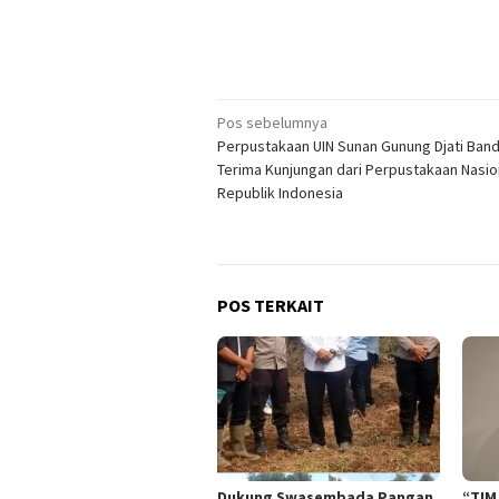
Navigasi
Pos sebelumnya
Perpustakaan UIN Sunan Gunung Djati Ban
pos
Terima Kunjungan dari Perpustakaan Nasio
Republik Indonesia
POS TERKAIT
Dukung Swasembada Pangan,
“TIM