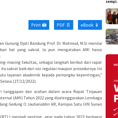
sempi
Print 🖨
PDF 📄
eBook 📱
an Gunung Djati Bandung Prof. Dr. Mahmud, M.Si menilai
akan hal yang sakral. Ia pun mengatakan AMI harus
.
ng-masing fakultas, sebagai langkah berikut dari rapat
 itu sakral baik dari sisi regulasi maupun prosedurnya. Ini
il mutu layanan akademik kepada pemangku kepentingan,”
Selasa (27/12/2022).
i tanggapan dan arahan dalam acara Rapat Tinjauan
nternal (AMI) Tahun 2022 yang diselenggarakan Lembaga
dang Gedung O Jauharuddin AR, Kampus Satu UIN Sunan
 (RTL) menjadi penting, agar pada tahun 2023 berbagai