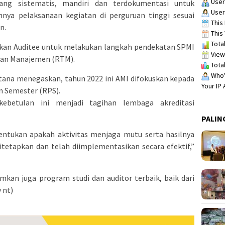
User
ng sistematis, mandiri dan terdokumentasi untuk
User
nnya pelaksanaan kegiatan di perguruan tinggi sesuai
This 
n.
This 
Total
akan Auditee untuk melakukan langkah pendekatan SPMI
View
uan Manajemen (RTM).
Total
Who's
ntana menegaskan, tahun 2022 ini AMI difokuskan kepada
Your IP
n Semester (RPS).
ebetulan ini menjadi tagihan lembaga akreditasi
PALIN
ntukan apakah aktivitas menjaga mutu serta hasilnya
itetapkan dan telah diimplementasikan secara efektif,”
kan juga program studi dan auditor terbaik, baik dari
 nt)