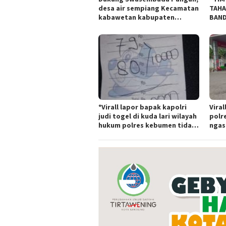
desa air sempiang Kecamatan
TAHA
kabawetan kabupaten
BAND
Kepahiang Tanam
TIPI
JagungRabu 28 mei 2025
BAND
*Virall lapor bapak kapolri
Viral
judi togel di kuda lari wilayah
polr
hukum polres kebumen tidak
ngas
tersentuh hukum ada apa
Tert
polr