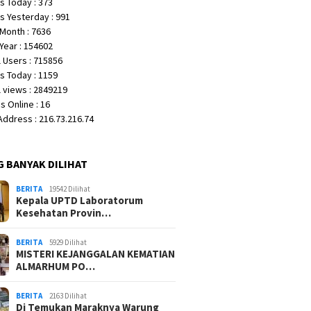
s Today : 373
s Yesterday : 991
Month : 7636
Year : 154602
 Users : 715856
s Today : 1159
 views : 2849219
 Online : 16
 Address : 216.73.216.74
G BANYAK DILIHAT
BERITA
19542 Dilihat
Kepala UPTD Laboratorum
Kesehatan Provin…
BERITA
5929 Dilihat
MISTERI KEJANGGALAN KEMATIAN
ALMARHUM PO…
BERITA
2163 Dilihat
Di Temukan Maraknya Warung