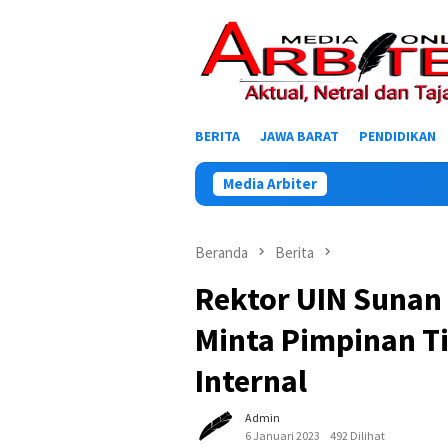
Loncat
ke
konten
BERITA
JAWA BARAT
PENDIDIKAN
Media Arbiter
Beranda
Berita
Rektor UIN Sunan
Minta Pimpinan Ti
Internal
Admin
6 Januari 2023
492 Dilihat