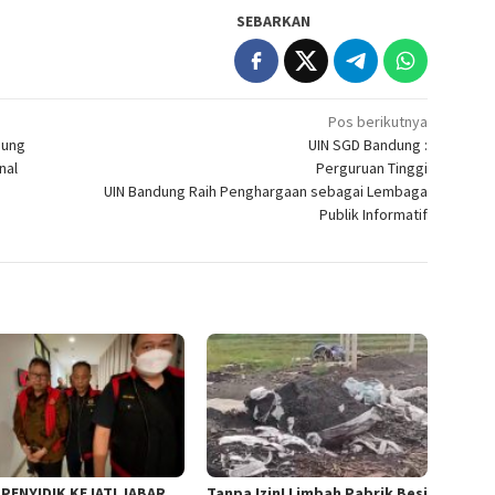
SEBARKAN
Pos berikutnya
dung
UIN SGD Bandung :
nal
Perguruan Tinggi
UIN Bandung Raih Penghargaan sebagai Lembaga
Publik Informatif
 PENYIDIK KEJATI JABAR
Tanpa Izin! Limbah Pabrik Besi