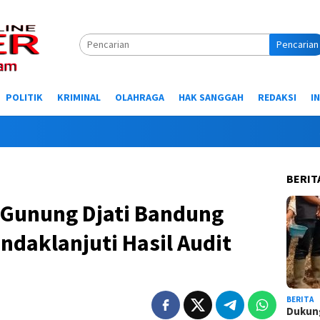
Pencarian
POLITIK
KRIMINAL
OLAHRAGA
HAK SANGGAH
REDAKSI
I
Selamat
BERIT
 Gunung Djati Bandung
ndaklanjuti Hasil Audit
BERITA
Dukung