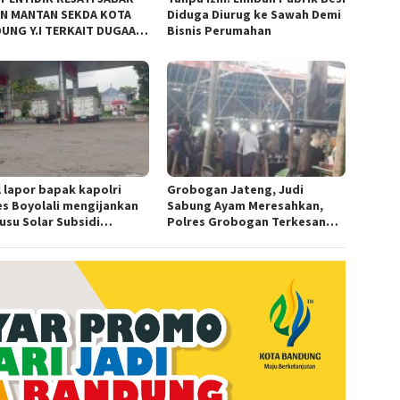
N MANTAN SEKDA KOTA
Diduga Diurug ke Sawah Demi
UNG Y.I TERKAIT DUGAAN
Bisnis Perumahan
KOR KEBUN BINATANG
UNG”.
l lapor bapak kapolri
Grobogan Jateng, Judi
es Boyolali mengijankan
Sabung Ayam Meresahkan,
usu Solar Subsidi
Polres Grobogan Terkesan
angkap di Wilayah Ampel
Tutup Mata?
es Boyolali tutup mata