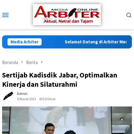
Loncat
ke
Menu
konten
Mobile
Media Arbiter
Selamat Datang di Arbiter Media Onl
Beranda
Berita
Sertijab Kadisdik Jabar, Optimalkan
Kinerja dan Silaturahmi
Admin
6 Maret 2023
423 Dilihat