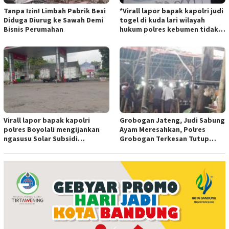
Tanpa Izin! Limbah Pabrik Besi
*Virall lapor bapak kapolri judi
Diduga Diurug ke Sawah Demi
togel di kuda lari wilayah
Bisnis Perumahan
hukum polres kebumen tidak
tersentuh hukum ada apa
Virall lapor bapak kapolri
Grobogan Jateng, Judi Sabung
polres Boyolali mengijankan
Ayam Meresahkan, Polres
ngasusu Solar Subsidi
Grobogan Terkesan Tutup
Tertangkap di Wilayah Ampel
Mata?
polres Boyolali tutup mata