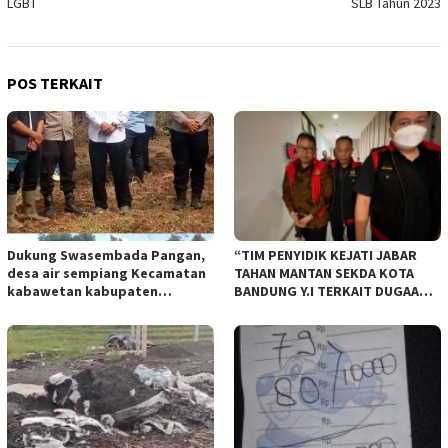
LGBT
SLB Tahun 2023
POS TERKAIT
Dukung Swasembada Pangan,
“TIM PENYIDIK KEJATI JABAR
desa air sempiang Kecamatan
TAHAN MANTAN SEKDA KOTA
kabawetan kabupaten
BANDUNG Y.I TERKAIT DUGAAN
Kepahiang Tanam JagungRabu
TIPIKOR KEBUN BINATANG
28 mei 2025
BANDUNG”.