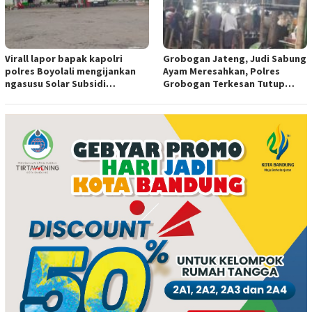
Virall lapor bapak kapolri
Grobogan Jateng, Judi Sabung
polres Boyolali mengijankan
Ayam Meresahkan, Polres
ngasusu Solar Subsidi
Grobogan Terkesan Tutup
Tertangkap di Wilayah Ampel
Mata?
polres Boyolali tutup mata