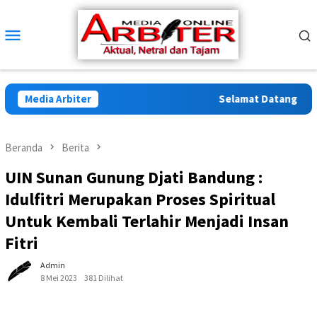
Loncat
ke
Menu
konten
Mobile
Media Arbiter
Selamat Datang di Arbi
Beranda
Berita
UIN Sunan Gunung Djati Bandung :
Idulfitri Merupakan Proses Spiritual
Untuk Kembali Terlahir Menjadi Insan
Fitri
Admin
8 Mei 2023
381 Dilihat