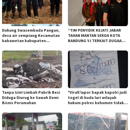
Dukung Swasembada Pangan,
“TIM PENYIDIK KEJATI JABAR
desa air sempiang Kecamatan
TAHAN MANTAN SEKDA KOTA
kabawetan kabupaten
BANDUNG Y.I TERKAIT DUGAAN
Kepahiang Tanam JagungRabu
TIPIKOR KEBUN BINATANG
28 mei 2025
BANDUNG”.
Tanpa Izin! Limbah Pabrik Besi
*Virall lapor bapak kapolri judi
Diduga Diurug ke Sawah Demi
togel di kuda lari wilayah
Bisnis Perumahan
hukum polres kebumen tidak
tersentuh hukum ada apa