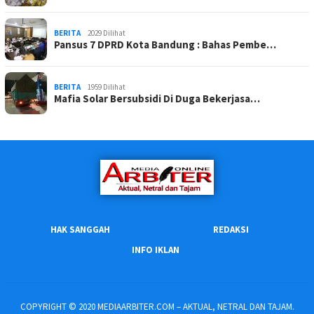
BERITA
2029 Dilihat
Pansus 7 DPRD Kota Bandung : Bahas Pembe…
BERITA
1959 Dilihat
Mafia Solar Bersubsidi Di Duga Bekerjasa…
HAK SANGGAH
REDAKSI
INFO IKLAN
COPYRIGHT © 2020 MEDIAARBITER.COM – AKTUAL, NETRAL DAN TAJAM.