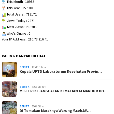
This Month : 10952
This Year : 157918
Total Users : 719172
Views Today : 2971
Total views : 2862855
Who's Online : 6
Your IP Address : 216.73.216.41
PALING BANYAK DILIHAT
BERITA
19580 Dilihat
Kepala UPTD Laboratorum Kesehatan Provin…
BERITA
5965 Dilihat
MISTERI KEJANGGALAN KEMATIAN ALMARHUM PO…
BERITA
2168 Dilihat
Di Temukan Maraknya Warung ‘Aceh&#…