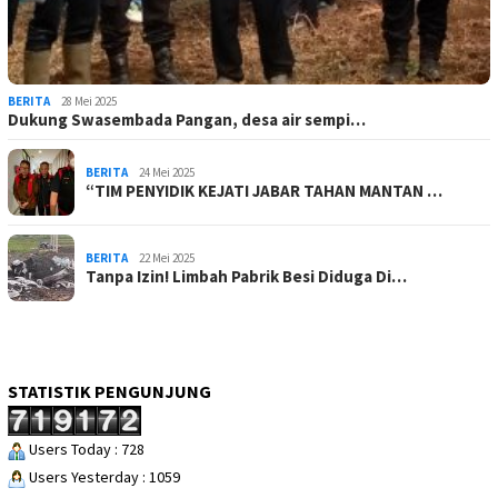
BERITA
28 Mei 2025
Dukung Swasembada Pangan, desa air sempi…
BERITA
24 Mei 2025
“TIM PENYIDIK KEJATI JABAR TAHAN MANTAN …
BERITA
22 Mei 2025
Tanpa Izin! Limbah Pabrik Besi Diduga Di…
STATISTIK PENGUNJUNG
Users Today : 728
Users Yesterday : 1059