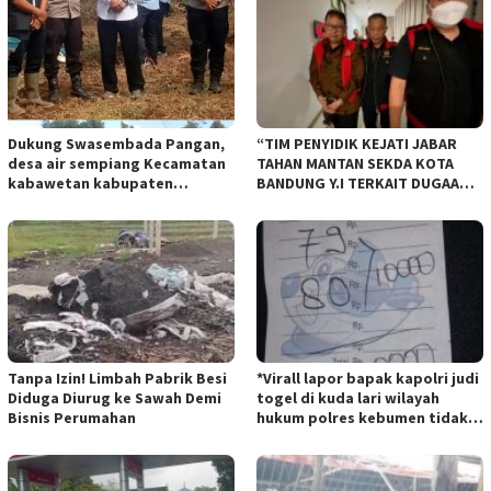
Dukung Swasembada Pangan,
“TIM PENYIDIK KEJATI JABAR
desa air sempiang Kecamatan
TAHAN MANTAN SEKDA KOTA
kabawetan kabupaten
BANDUNG Y.I TERKAIT DUGAAN
Kepahiang Tanam JagungRabu
TIPIKOR KEBUN BINATANG
28 mei 2025
BANDUNG”.
Tanpa Izin! Limbah Pabrik Besi
*Virall lapor bapak kapolri judi
Diduga Diurug ke Sawah Demi
togel di kuda lari wilayah
Bisnis Perumahan
hukum polres kebumen tidak
tersentuh hukum ada apa