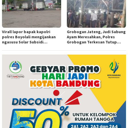
Virall lapor bapak kapolri
Grobogan Jateng, Judi Sabung
polres Boyolali mengijankan
Ayam Meresahkan, Polres
ngasusu Solar Subsidi
Grobogan Terkesan Tutup
Tertangkap di Wilayah Ampel
Mata?
polres Boyolali tutup mata