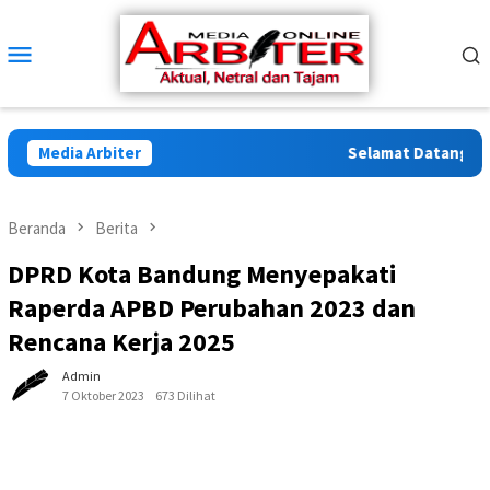
Loncat
ke
Menu
konten
Mobile
Media Arbiter
Selamat Datang di Arb
Beranda
Berita
DPRD Kota Bandung Menyepakati
Raperda APBD Perubahan 2023 dan
Rencana Kerja 2025
Admin
7 Oktober 2023
673 Dilihat