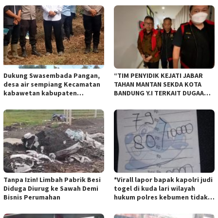
Dukung Swasembada Pangan,
“TIM PENYIDIK KEJATI JABAR
desa air sempiang Kecamatan
TAHAN MANTAN SEKDA KOTA
kabawetan kabupaten
BANDUNG Y.I TERKAIT DUGAAN
Kepahiang Tanam JagungRabu
TIPIKOR KEBUN BINATANG
28 mei 2025
BANDUNG”.
Tanpa Izin! Limbah Pabrik Besi
*Virall lapor bapak kapolri judi
Diduga Diurug ke Sawah Demi
togel di kuda lari wilayah
Bisnis Perumahan
hukum polres kebumen tidak
tersentuh hukum ada apa