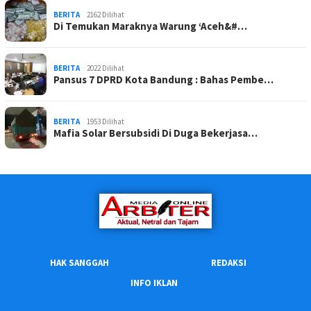
BERITA
2162 Dilihat
Di Temukan Maraknya Warung ‘Aceh&#…
BERITA
2022 Dilihat
Pansus 7 DPRD Kota Bandung : Bahas Pembe…
BERITA
1953 Dilihat
Mafia Solar Bersubsidi Di Duga Bekerjasa…
HAK SANGGAH
REDAKSI
INFO IKLAN