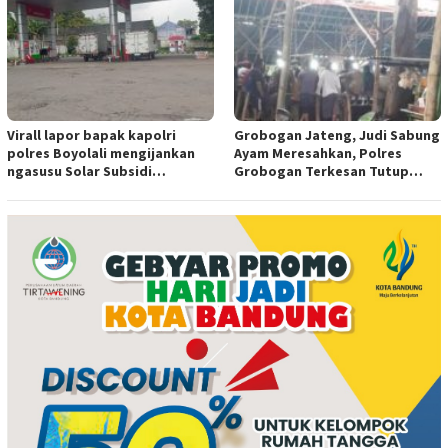
Virall lapor bapak kapolri
Grobogan Jateng, Judi Sabung
polres Boyolali mengijankan
Ayam Meresahkan, Polres
ngasusu Solar Subsidi
Grobogan Terkesan Tutup
Tertangkap di Wilayah Ampel
Mata?
polres Boyolali tutup mata