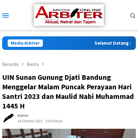
Loncat
ke
Menu
konten
Mobile
Media Arbiter
Selamat Datang di Arbi
Beranda
Berita
UIN Sunan Gunung Djati Bandung
Menggelar Malam Puncak Perayaan Hari
Santri 2023 dan Maulid Nabi Muhammad
1445 H
Admin
24 Oktober 2023
515 Dilihat