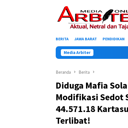
Loncat
ke
konten
BERITA
JAWA BARAT
PENDIDIKAN
Media Arbiter
Beranda
Berita
Diduga Mafia Sol
Modifikasi Sedot 
44.571.18 Kartasu
Terlibat!