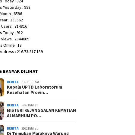
s Today : 324
s Yesterday : 998
Month : 6596
Year : 153562
 Users : 714816
s Today : 912
 views : 2844069
 Online : 13
 Address : 216.73.217.139
G BANYAK DILIHAT
BERITA
19531 Dilihat
Kepala UPTD Laboratorum
Kesehatan Provin…
BERITA
5927 Dilihat
MISTERI KEJANGGALAN KEMATIAN
ALMARHUM PO…
BERITA
2162 Dilihat
Di Temukan Maraknya Warung