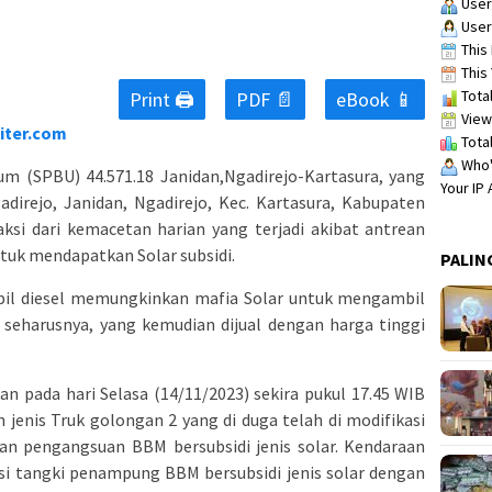
User
User
This 
This 
Total
Print 🖨
PDF 📄
eBook 📱
View
iter.com
Total
Who's
m (SPBU) 44.571.18 Janidan,Ngadirejo-Kartasura, yang
Your IP
adirejo, Janidan, Ngadirejo, Kec. Kartasura, Kabupaten
ksi dari kemacetan harian yang terjadi akibat antrean
tuk mendapatkan Solar subsidi.
PALIN
obil diesel memungkinkan mafia Solar untuk mengambil
 seharusnya, yang kemudian dijual dengan harga tinggi
n pada hari Selasa (14/11/2023) sekira pukul 17.45 WIB
jenis Truk golongan 2 yang di duga telah di modifikasi
ian pengangsuan BBM bersubsidi jenis solar. Kendaraan
isi tangki penampung BBM bersubsidi jenis solar dengan