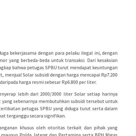
uga bekerjasama dengan para pelaku ilegal ini, dengan
r yang berbeda-beda untuk transaksi. Dari kesaksian
rungkap bahwa petugas SPBU turut mendapat keuntungan
kat, menjual Solar subsidi dengan harga mencapai Rp7.200
 daripada harga resmi sebesar Rp6.800 per liter.
yerap lebih dari 2000/3000 liter Solar setiap harinya
t yang sebenarnya membutuhkan subsidi tersebut untuk
eterlibatan petugas SPBU yang diduga turut serta dalam
at terganggu secara signifikan.
anganan khusus oleh otoritas terkait dan pihak yang
rjo maupun Polda Jateng dan Pertamina serta BPH Migas