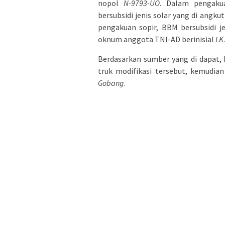
nopol
N-9793-UO
. Dalam pengaku
bersubsidi jenis solar yang di angku
pengakuan sopir, BBM bersubsidi j
oknum anggota TNI-AD berinisial
LK
.
Berdasarkan sumber yang di dapat,
truk modifikasi tersebut, kemudia
Gobang
.