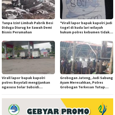
Tanpa Izin! Limbah Pabrik Besi
*Virall lapor bapak kapolri judi
Diduga Diurug ke Sawah Demi
togel di kuda lari wilayah
Bisnis Perumahan
hukum polres kebumen tidak
tersentuh hukum ada apa
Virall lapor bapak kapolri
Grobogan Jateng, Judi Sabung
polres Boyolali mengijankan
Ayam Meresahkan, Polres
ngasusu Solar Subsidi
Grobogan Terkesan Tutup
Tertangkap di Wilayah Ampel
Mata?
polres Boyolali tutup mata