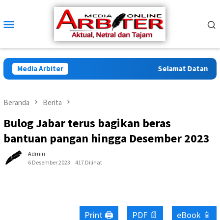
Loncat
ke
Menu
konten
Mobile
Media Arbiter
Selamat Datang di Ar
Beranda
Berita
Bulog Jabar terus bagikan beras
bantuan pangan hingga Desember 2023
Admin
6 Desember 2023
417 Dilihat
Print 🖨
PDF 📄
eBook 📱