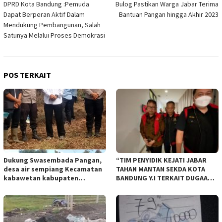
DPRD Kota Bandung :Pemuda
Bulog Pastikan Warga Jabar Terima
pos
Dapat Berperan Aktif Dalam
Bantuan Pangan hingga Akhir 2023
Mendukung Pembangunan, Salah
Satunya Melalui Proses Demokrasi
POS TERKAIT
Dukung Swasembada Pangan,
“TIM PENYIDIK KEJATI JABAR
desa air sempiang Kecamatan
TAHAN MANTAN SEKDA KOTA
kabawetan kabupaten
BANDUNG Y.I TERKAIT DUGAAN
Kepahiang Tanam JagungRabu
TIPIKOR KEBUN BINATANG
28 mei 2025
BANDUNG”.