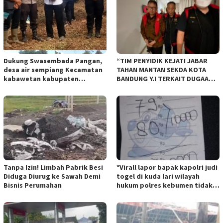
Dukung Swasembada Pangan,
“TIM PENYIDIK KEJATI JABAR
desa air sempiang Kecamatan
TAHAN MANTAN SEKDA KOTA
kabawetan kabupaten
BANDUNG Y.I TERKAIT DUGAAN
Kepahiang Tanam JagungRabu
TIPIKOR KEBUN BINATANG
28 mei 2025
BANDUNG”.
Tanpa Izin! Limbah Pabrik Besi
*Virall lapor bapak kapolri judi
Diduga Diurug ke Sawah Demi
togel di kuda lari wilayah
Bisnis Perumahan
hukum polres kebumen tidak
tersentuh hukum ada apa