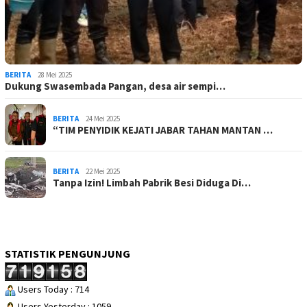
BERITA
28 Mei 2025
Dukung Swasembada Pangan, desa air sempi…
BERITA
24 Mei 2025
“TIM PENYIDIK KEJATI JABAR TAHAN MANTAN …
BERITA
22 Mei 2025
Tanpa Izin! Limbah Pabrik Besi Diduga Di…
STATISTIK PENGUNJUNG
Users Today : 714
Users Yesterday : 1059