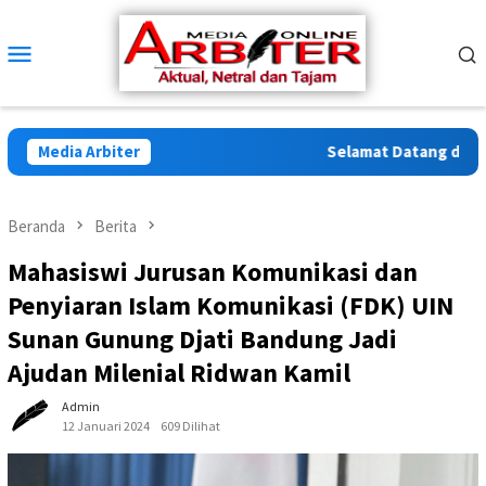
Loncat
ke
Menu
konten
Mobile
Media Arbiter
Selamat Datang di Arbit
Beranda
Berita
Mahasiswi Jurusan Komunikasi dan
Penyiaran Islam Komunikasi (FDK) UIN
Sunan Gunung Djati Bandung Jadi
Ajudan Milenial Ridwan Kamil
Admin
12 Januari 2024
609 Dilihat