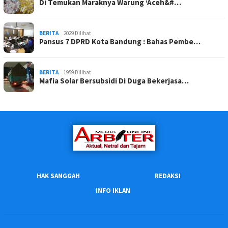
Di Temukan Maraknya Warung ‘Aceh&#…
BERITA
2029 Dilihat
Pansus 7 DPRD Kota Bandung : Bahas Pembe…
BERITA
1959 Dilihat
Mafia Solar Bersubsidi Di Duga Bekerjasa…
HAK SANGGAH
REDAKSI
INFO IKLAN