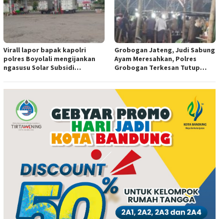
Virall lapor bapak kapolri
Grobogan Jateng, Judi Sabung
polres Boyolali mengijankan
Ayam Meresahkan, Polres
ngasusu Solar Subsidi
Grobogan Terkesan Tutup
Tertangkap di Wilayah Ampel
Mata?
polres Boyolali tutup mata