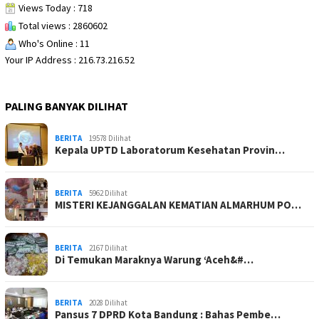
Views Today : 718
Total views : 2860602
Who's Online : 11
Your IP Address : 216.73.216.52
PALING BANYAK DILIHAT
BERITA
19578 Dilihat
Kepala UPTD Laboratorum Kesehatan Provin…
BERITA
5962 Dilihat
MISTERI KEJANGGALAN KEMATIAN ALMARHUM PO…
BERITA
2167 Dilihat
Di Temukan Maraknya Warung ‘Aceh&#…
BERITA
2028 Dilihat
Pansus 7 DPRD Kota Bandung : Bahas Pembe…