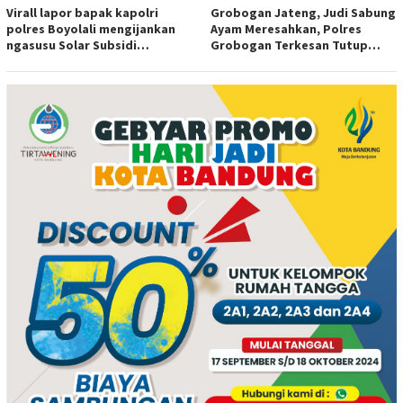
Virall lapor bapak kapolri
Grobogan Jateng, Judi Sabung
polres Boyolali mengijankan
Ayam Meresahkan, Polres
ngasusu Solar Subsidi
Grobogan Terkesan Tutup
Tertangkap di Wilayah Ampel
Mata?
polres Boyolali tutup mata