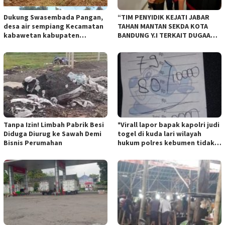
Dukung Swasembada Pangan,
“TIM PENYIDIK KEJATI JABAR
desa air sempiang Kecamatan
TAHAN MANTAN SEKDA KOTA
kabawetan kabupaten
BANDUNG Y.I TERKAIT DUGAAN
Kepahiang Tanam JagungRabu
TIPIKOR KEBUN BINATANG
28 mei 2025
BANDUNG”.
Tanpa Izin! Limbah Pabrik Besi
*Virall lapor bapak kapolri judi
Diduga Diurug ke Sawah Demi
togel di kuda lari wilayah
Bisnis Perumahan
hukum polres kebumen tidak
tersentuh hukum ada apa