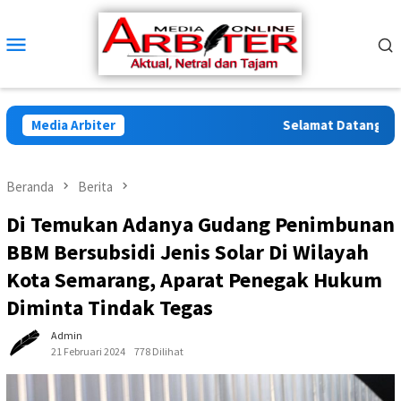
Loncat
ke
Menu
konten
Mobile
Media Arbiter
Selamat Datang di Arb
Beranda
Berita
Di Temukan Adanya Gudang Penimbunan
BBM Bersubsidi Jenis Solar Di Wilayah
Kota Semarang, Aparat Penegak Hukum
Diminta Tindak Tegas
Admin
21 Februari 2024
778 Dilihat