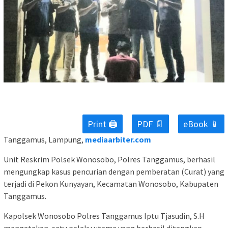
Print 🖨
PDF 📄
eBook 📱
Tanggamus, Lampung,
mediaarbiter.com
Unit Reskrim Polsek Wonosobo, Polres Tanggamus, berhasil
mengungkap kasus pencurian dengan pemberatan (Curat) yang
terjadi di Pekon Kunyayan, Kecamatan Wonosobo, Kabupaten
Tanggamus.
Kapolsek Wonosobo Polres Tanggamus Iptu Tjasudin, S.H
mengatakan, satu pelaku utama yang berhasil ditangkap