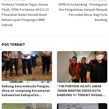
Perlunya Tindakan Tegas Semua
DPRD Kota Bandung : Penanganan
pos
Pihak, SPBU Pertamina 44.513.23
Dan Pengelolaan Sampah Menjadi
Penaruban Weleri Kendal Masih
Persoalan Besar Bagi Kota
Nekad Layani Pengangsu BBM
Bandung
Subsidi
POS TERKAIT
Dukung Swasembada Pangan,
“TIM PENYIDIK KEJATI JABAR
desa air sempiang Kecamatan
TAHAN MANTAN SEKDA KOTA
kabawetan kabupaten
BANDUNG Y.I TERKAIT DUGAAN
Kepahiang Tanam JagungRabu
TIPIKOR KEBUN BINATANG
28 mei 2025
BANDUNG”.