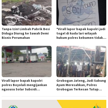
Tanpa Izin! Limbah Pabrik Besi
*Virall lapor bapak kapolri judi
Diduga Diurug ke Sawah Demi
togel di kuda lari wilayah
Bisnis Perumahan
hukum polres kebumen tidak
tersentuh hukum ada apa
Virall lapor bapak kapolri
Grobogan Jateng, Judi Sabung
polres Boyolali mengijankan
Ayam Meresahkan, Polres
ngasusu Solar Subsidi
Grobogan Terkesan Tutup
Tertangkap di Wilayah Ampel
Mata?
polres Boyolali tutup mata