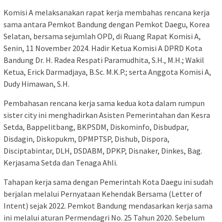
Komisi A melaksanakan rapat kerja membahas rencana kerja
sama antara Pemkot Bandung dengan Pemkot Daegu, Korea
Selatan, bersama sejumlah OPD, di Ruang Rapat Komisi A,
Senin, 11 November 2024. Hadir Ketua Komisi A DPRD Kota
Bandung Dr. H. Radea Respati Paramudhita, S.H., M.H.; Wakil
Ketua, Erick Darmadjaya, B.Sc. M.K.P.; serta Anggota Komisi A,
Dudy Himawan, S.H.
Pembahasan rencana kerja sama kedua kota dalam rumpun
sister city ini menghadirkan Asisten Pemerintahan dan Kesra
Setda, Bappelitbang, BKPSDM, Diskominfo, Disbudpar,
Disdagin, Diskopukm, DPMPTSP, Dishub, Dispora,
Disciptabintar, DLH, DSDABM, DPKP, Disnaker, Dinkes, Bag.
Kerjasama Setda dan Tenaga Ahli.
Tahapan kerja sama dengan Pemerintah Kota Daegu ini sudah
berjalan melalui Pernyataan Kehendak Bersama (Letter of
Intent) sejak 2022. Pemkot Bandung mendasarkan kerja sama
ini melalui aturan Permendagri No. 25 Tahun 2020. Sebelum