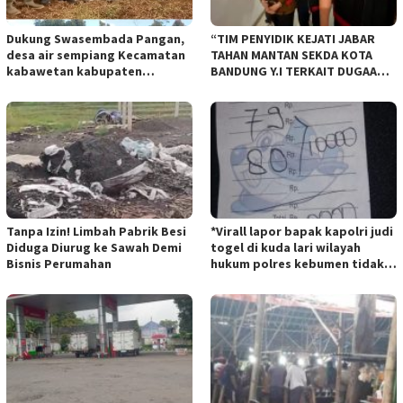
Dukung Swasembada Pangan,
“TIM PENYIDIK KEJATI JABAR
desa air sempiang Kecamatan
TAHAN MANTAN SEKDA KOTA
kabawetan kabupaten
BANDUNG Y.I TERKAIT DUGAAN
Kepahiang Tanam JagungRabu
TIPIKOR KEBUN BINATANG
28 mei 2025
BANDUNG”.
Tanpa Izin! Limbah Pabrik Besi
*Virall lapor bapak kapolri judi
Diduga Diurug ke Sawah Demi
togel di kuda lari wilayah
Bisnis Perumahan
hukum polres kebumen tidak
tersentuh hukum ada apa