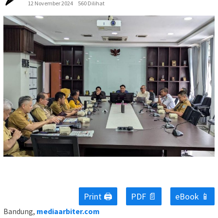
12 November 2024
560 Dilihat
Print 🖨
PDF 📄
eBook 📱
Bandung,
mediaarbiter.com