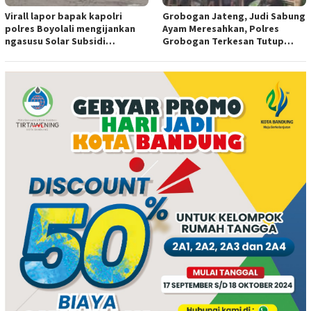
Virall lapor bapak kapolri
Grobogan Jateng, Judi Sabung
polres Boyolali mengijankan
Ayam Meresahkan, Polres
ngasusu Solar Subsidi
Grobogan Terkesan Tutup
Tertangkap di Wilayah Ampel
Mata?
polres Boyolali tutup mata