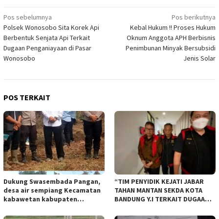
Navigasi
Pos sebelumnya
Pos berikutnya
Polsek Wonosobo Sita Korek Api
Kebal Hukum !! Proses Hukum
pos
Berbentuk Senjata Api Terkait
Oknum Anggota APH Berbisnis
Dugaan Penganiayaan di Pasar
Penimbunan Minyak Bersubsidi
Wonosobo
Jenis Solar
POS TERKAIT
Dukung Swasembada Pangan,
“TIM PENYIDIK KEJATI JABAR
desa air sempiang Kecamatan
TAHAN MANTAN SEKDA KOTA
kabawetan kabupaten
BANDUNG Y.I TERKAIT DUGAAN
Kepahiang Tanam JagungRabu
TIPIKOR KEBUN BINATANG
28 mei 2025
BANDUNG”.