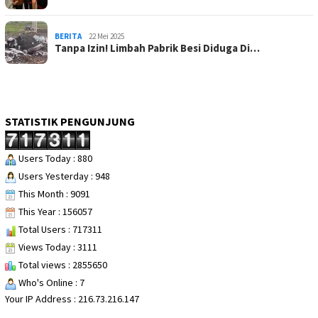
BERITA
22 Mei 2025
Tanpa Izin! Limbah Pabrik Besi Diduga Di…
STATISTIK PENGUNJUNG
Users Today : 880
Users Yesterday : 948
This Month : 9091
This Year : 156057
Total Users : 717311
Views Today : 3111
Total views : 2855650
Who's Online : 7
Your IP Address : 216.73.216.147