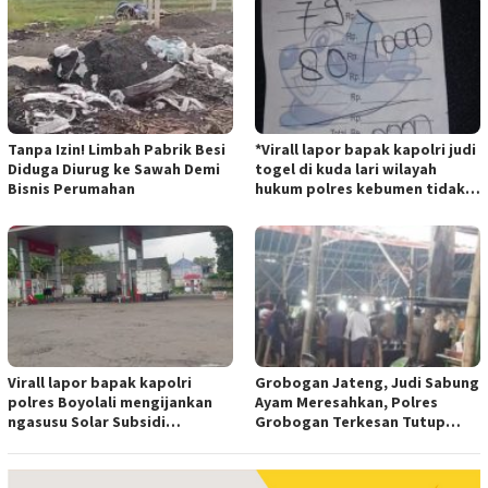
Tanpa Izin! Limbah Pabrik Besi
*Virall lapor bapak kapolri judi
Diduga Diurug ke Sawah Demi
togel di kuda lari wilayah
Bisnis Perumahan
hukum polres kebumen tidak
tersentuh hukum ada apa
Virall lapor bapak kapolri
Grobogan Jateng, Judi Sabung
polres Boyolali mengijankan
Ayam Meresahkan, Polres
ngasusu Solar Subsidi
Grobogan Terkesan Tutup
Tertangkap di Wilayah Ampel
Mata?
polres Boyolali tutup mata