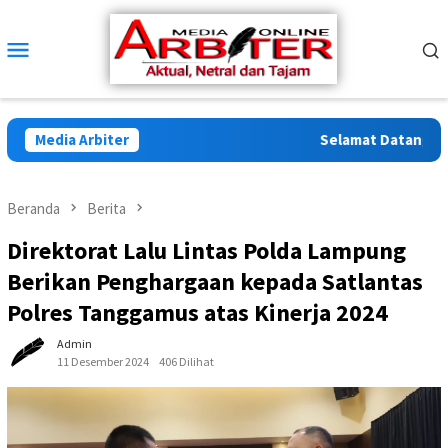
Loncat
ke
Menu
konten
Mobile
Media Arbiter
Selamat Datang di Arb
Beranda
Berita
Direktorat Lalu Lintas Polda Lampung
Berikan Penghargaan kepada Satlantas
Polres Tanggamus atas Kinerja 2024
Admin
11 Desember 2024
406 Dilihat