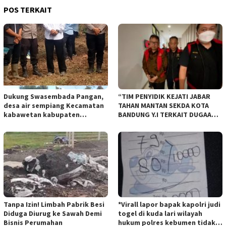
POS TERKAIT
Dukung Swasembada Pangan,
“TIM PENYIDIK KEJATI JABAR
desa air sempiang Kecamatan
TAHAN MANTAN SEKDA KOTA
kabawetan kabupaten
BANDUNG Y.I TERKAIT DUGAAN
Kepahiang Tanam JagungRabu
TIPIKOR KEBUN BINATANG
28 mei 2025
BANDUNG”.
Tanpa Izin! Limbah Pabrik Besi
*Virall lapor bapak kapolri judi
Diduga Diurug ke Sawah Demi
togel di kuda lari wilayah
Bisnis Perumahan
hukum polres kebumen tidak