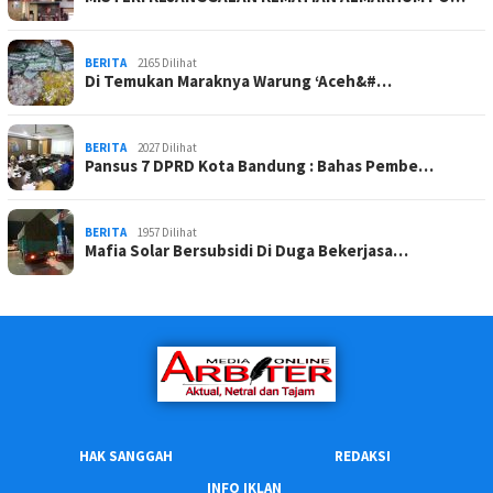
BERITA
2165 Dilihat
Di Temukan Maraknya Warung ‘Aceh&#…
BERITA
2027 Dilihat
Pansus 7 DPRD Kota Bandung : Bahas Pembe…
BERITA
1957 Dilihat
Mafia Solar Bersubsidi Di Duga Bekerjasa…
HAK SANGGAH
REDAKSI
INFO IKLAN