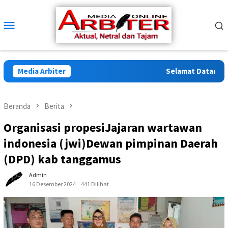
Loncat
ke
Menu
konten
Mobile
Media Arbiter
Selamat Datang di A
Beranda
Berita
Organisasi propesiJajaran wartawan
indonesia (jwi)Dewan pimpinan Daerah
(DPD) kab tanggamus
Admin
16 Desember 2024
441 Dilihat