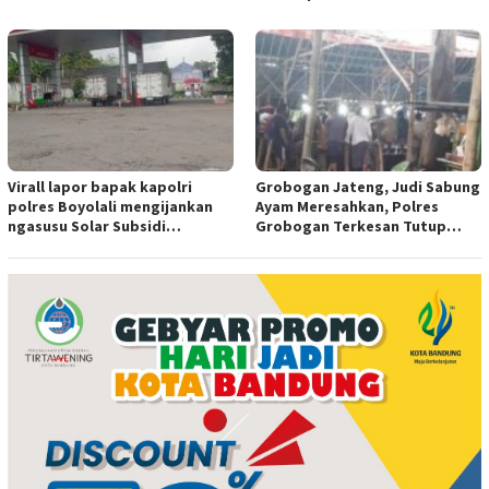
tersentuh hukum ada apa
Virall lapor bapak kapolri
Grobogan Jateng, Judi Sabung
polres Boyolali mengijankan
Ayam Meresahkan, Polres
ngasusu Solar Subsidi
Grobogan Terkesan Tutup
Tertangkap di Wilayah Ampel
Mata?
polres Boyolali tutup mata