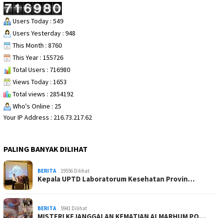
Users Today : 549
Users Yesterday : 948
This Month : 8760
This Year : 155726
Total Users : 716980
Views Today : 1653
Total views : 2854192
Who's Online : 25
Your IP Address : 216.73.217.62
PALING BANYAK DILIHAT
BERITA
19556 Dilihat
Kepala UPTD Laboratorum Kesehatan Provin…
BERITA
5941 Dilihat
MISTERI KEJANGGALAN KEMATIAN ALMARHUM PO…