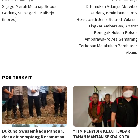
Navigasi
Si jago Merah Melahap Sebuah
Ditemukan Adanya Aktivitas
pos
Gedung SD Negeri 1 Kalirejo
Gudang Penimbunan BBM
(Inpres)
Bersubsidi Jenis Solar di Wilayah
Lingkar Ambarawa, Aparat
Penegak Hukum Polsek
Ambarawa-Polres Semarang
Terkesan Melakukan Pembiaran
Abaiii..
POS TERKAIT
Dukung Swasembada Pangan,
“TIM PENYIDIK KEJATI JABAR
desa air sempiang Kecamatan
TAHAN MANTAN SEKDA KOTA