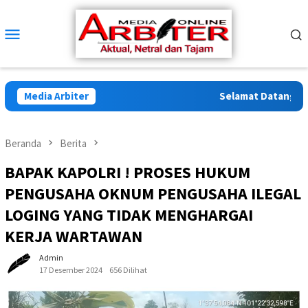
Loncat
ke
Menu
konten
Mobile
Media Arbiter
Selamat Datang di Arb
Beranda
Berita
BAPAK KAPOLRI ! PROSES HUKUM
PENGUSAHA OKNUM PENGUSAHA ILEGAL
LOGING YANG TIDAK MENGHARGAI
KERJA WARTAWAN
Admin
17 Desember 2024
656 Dilihat