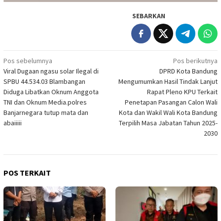
SEBARKAN
Navigasi
Pos sebelumnya
Pos berikutnya
Viral Dugaan ngasu solar Ilegal di
DPRD Kota Bandung
pos
SPBU 44.534.03 Blambangan
Mengumumkan Hasil Tindak Lanjut
Diduga Libatkan Oknum Anggota
Rapat Pleno KPU Terkait
TNI dan Oknum Media.polres
Penetapan Pasangan Calon Wali
Banjarnegara tutup mata dan
Kota dan Wakil Wali Kota Bandung
abaiiiii
Terpilih Masa Jabatan Tahun 2025-
2030
POS TERKAIT