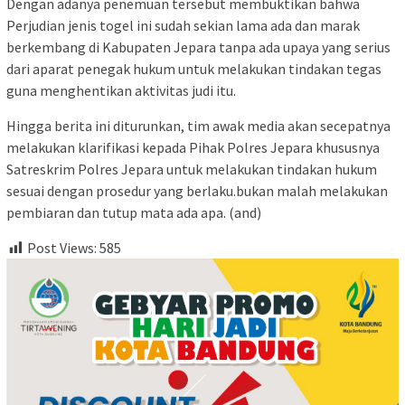
Dengan adanya penemuan tersebut membuktikan bahwa
Perjudian jenis togel ini sudah sekian lama ada dan marak
berkembang di Kabupaten Jepara tanpa ada upaya yang serius
dari aparat penegak hukum untuk melakukan tindakan tegas
guna menghentikan aktivitas judi itu.
Hingga berita ini diturunkan, tim awak media akan secepatnya
melakukan klarifikasi kepada Pihak Polres Jepara khususnya
Satreskrim Polres Jepara untuk melakukan tindakan hukum
sesuai dengan prosedur yang berlaku.bukan malah melakukan
pembiaran dan tutup mata ada apa. (and)
Post Views:
585