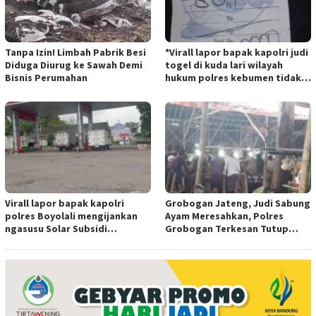
Tanpa Izin! Limbah Pabrik Besi
*Virall lapor bapak kapolri judi
Diduga Diurug ke Sawah Demi
togel di kuda lari wilayah
Bisnis Perumahan
hukum polres kebumen tidak
tersentuh hukum ada apa
Virall lapor bapak kapolri
Grobogan Jateng, Judi Sabung
polres Boyolali mengijankan
Ayam Meresahkan, Polres
ngasusu Solar Subsidi
Grobogan Terkesan Tutup
Tertangkap di Wilayah Ampel
Mata?
polres Boyolali tutup mata