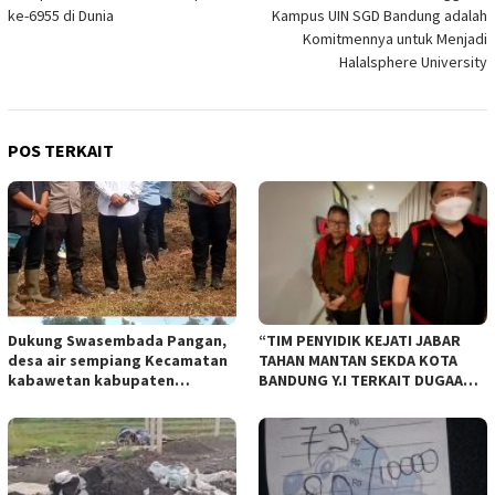
ke-6955 di Dunia
Kampus UIN SGD Bandung adalah
Komitmennya untuk Menjadi
Halalsphere University
POS TERKAIT
Dukung Swasembada Pangan,
“TIM PENYIDIK KEJATI JABAR
desa air sempiang Kecamatan
TAHAN MANTAN SEKDA KOTA
kabawetan kabupaten
BANDUNG Y.I TERKAIT DUGAAN
Kepahiang Tanam JagungRabu
TIPIKOR KEBUN BINATANG
28 mei 2025
BANDUNG”.