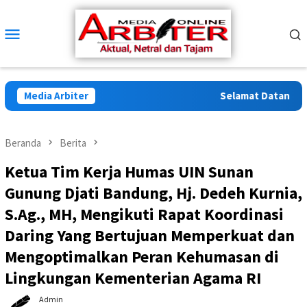
Loncat
ke
Menu
konten
Mobile
Media Arbiter
Selamat Datang di Ar
Beranda
Berita
Ketua Tim Kerja Humas UIN Sunan
Gunung Djati Bandung, Hj. Dedeh Kurnia,
S.Ag., MH, Mengikuti Rapat Koordinasi
Daring Yang Bertujuan Memperkuat dan
Mengoptimalkan Peran Kehumasan di
Lingkungan Kementerian Agama RI
Admin