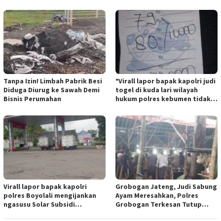
Kepahiang Tanam JagungRabu
TIPIKOR KEBUN BINATANG
28 mei 2025
BANDUNG”.
Tanpa Izin! Limbah Pabrik Besi
*Virall lapor bapak kapolri judi
Diduga Diurug ke Sawah Demi
togel di kuda lari wilayah
Bisnis Perumahan
hukum polres kebumen tidak
tersentuh hukum ada apa
Virall lapor bapak kapolri
Grobogan Jateng, Judi Sabung
polres Boyolali mengijankan
Ayam Meresahkan, Polres
ngasusu Solar Subsidi
Grobogan Terkesan Tutup
Tertangkap di Wilayah Ampel
Mata?