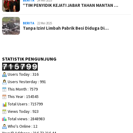
BERITA
24 Mei 2025
“TIM PENYIDIK KEJATI JABAR TAHAN MANTAN …
BERITA
22 Mei 2025
Tanpa Izin! Limbah Pabrik Besi Diduga Di…
STATISTIK PENGUNJUNG
Users Today : 316
Users Yesterday : 991
This Month : 7579
This Year : 154545
Total Users : 715799
Views Today : 923
Total views : 2848983
Who's Online : 12
Your IP Address : 216.73.216.44