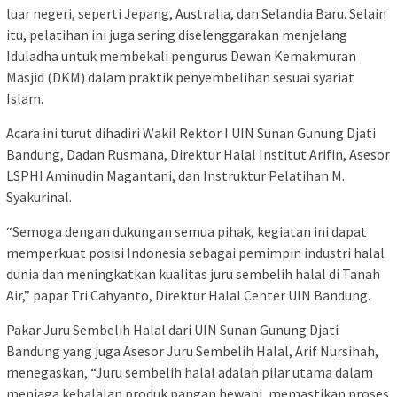
luar negeri, seperti Jepang, Australia, dan Selandia Baru. Selain
itu, pelatihan ini juga sering diselenggarakan menjelang
Iduladha untuk membekali pengurus Dewan Kemakmuran
Masjid (DKM) dalam praktik penyembelihan sesuai syariat
Islam.
Acara ini turut dihadiri Wakil Rektor I UIN Sunan Gunung Djati
Bandung, Dadan Rusmana, Direktur Halal Institut Arifin, Asesor
LSPHI Aminudin Magantani, dan Instruktur Pelatihan M.
Syakurinal.
“Semoga dengan dukungan semua pihak, kegiatan ini dapat
memperkuat posisi Indonesia sebagai pemimpin industri halal
dunia dan meningkatkan kualitas juru sembelih halal di Tanah
Air,” papar Tri Cahyanto, Direktur Halal Center UIN Bandung.
Pakar Juru Sembelih Halal dari UIN Sunan Gunung Djati
Bandung yang juga Asesor Juru Sembelih Halal, Arif Nursihah,
menegaskan, “Juru sembelih halal adalah pilar utama dalam
menjaga kehalalan produk pangan hewani, memastikan proses