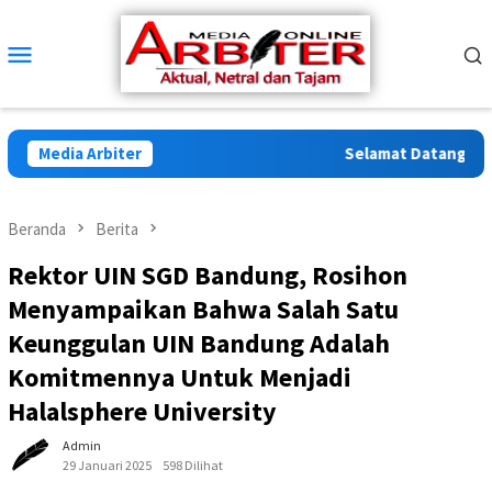
Loncat
ke
Menu
konten
Mobile
Media Arbiter
Selamat Datang di Arbi
Beranda
Berita
Rektor UIN SGD Bandung, Rosihon
Menyampaikan Bahwa Salah Satu
Keunggulan UIN Bandung Adalah
Komitmennya Untuk Menjadi
Halalsphere University
Admin
29 Januari 2025
598 Dilihat