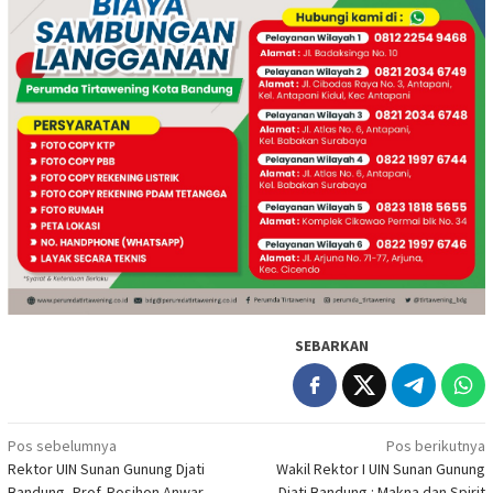
SEBARKAN
Navigasi
Pos sebelumnya
Pos berikutnya
Rektor UIN Sunan Gunung Djati
Wakil Rektor I UIN Sunan Gunung
pos
Bandung, Prof. Rosihon Anwar
Djati Bandung : Makna dan Spirit