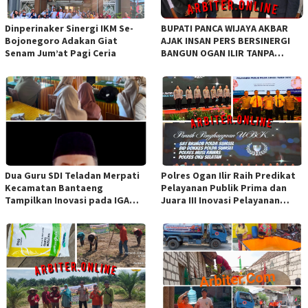
Dinperinaker Sinergi IKM Se-
BUPATI PANCA WIJAYA AKBAR
Bojonegoro Adakan Giat
AJAK INSAN PERS BERSINERGI
Senam Jum’at Pagi Ceria
BANGUN OGAN ILIR TANPA
SEKAT ORGANISASI
Dua Guru SDI Teladan Merpati
Polres Ogan Ilir Raih Predikat
Kecamatan Bantaeng
Pelayanan Publik Prima dan
Tampilkan Inovasi pada IGA
Juara III Inovasi Pelayanan
Award 2026 Regional IV
Publik Tingkat Polda Sumsel
Sulawesi