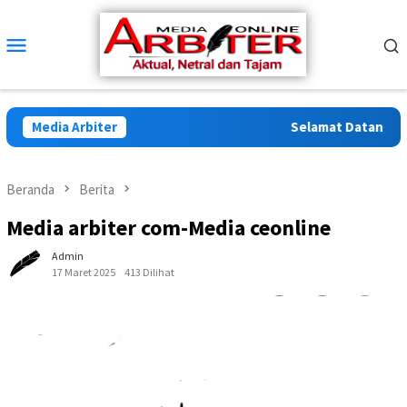
Loncat
ke
Menu
konten
Mobile
Media Arbiter
Selamat Datang di Ar
Beranda
Berita
Media arbiter com-Media ceonline
Admin
17 Maret 2025
413 Dilihat