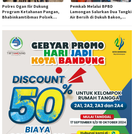
Polres Ogan Ilir Dukung
Pemkab Melalui BPBD
Program Ketahanan Pangan,
Lamongan Salurkan Dua Tangki
Bhabinkamtibmas Polsek
Air Bersih di Dukuh Bakon,
Indralaya Hadiri Penanaman
Ngimbang
Jagung Pipil di Desa Sungai
Rambutan