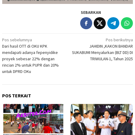
SEBARKAN
Navigasi
Pos sebelumnya
Pos berikutnya
Dari hasil OTT di OKU KPK
JAHIDIN ,KAKON BANDAR
pos
mendapati adanya fepenyidike
SUKABUMI Menyalurkan (BLT DD) DI
proyek sebesar 22% dengan
TRIWULAN-1, Tahun 2025
rincian 2% untuk PUPR dan 20%
untuk DPRD OKu
POS TERKAIT