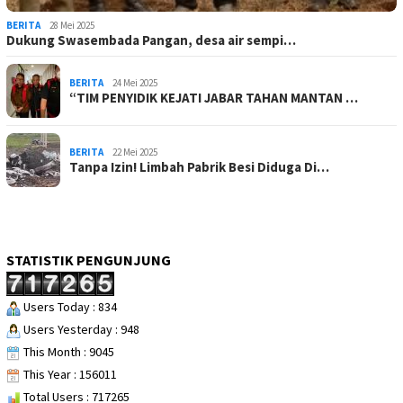
BERITA
28 Mei 2025
Dukung Swasembada Pangan, desa air sempi…
BERITA
24 Mei 2025
“TIM PENYIDIK KEJATI JABAR TAHAN MANTAN …
BERITA
22 Mei 2025
Tanpa Izin! Limbah Pabrik Besi Diduga Di…
STATISTIK PENGUNJUNG
Users Today : 834
Users Yesterday : 948
This Month : 9045
This Year : 156011
Total Users : 717265