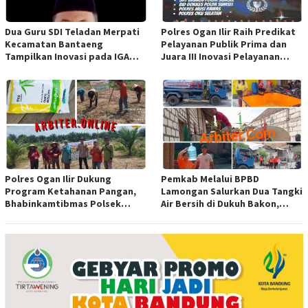
Dua Guru SDI Teladan Merpati
Polres Ogan Ilir Raih Predikat
Kecamatan Bantaeng
Pelayanan Publik Prima dan
Tampilkan Inovasi pada IGA
Juara III Inovasi Pelayanan
Award 2026 Regional IV
Publik Tingkat Polda Sumsel
Sulawesi
Polres Ogan Ilir Dukung
Pemkab Melalui BPBD
Program Ketahanan Pangan,
Lamongan Salurkan Dua Tangki
Bhabinkamtibmas Polsek
Air Bersih di Dukuh Bakon,
Indralaya Hadiri Penanaman
Ngimbang
Jagung Pipil di Desa Sungai
Rambutan