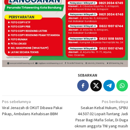
SEBARKAN
Navigasi
Pos sebelumnya
Pos berikutnya
Viral Jenazah di OKUT Dibawa Pakai
Seakan Kebal Hukum, SPBU
pos
Pikap, Ambulans Kehabisan BBM
44.507.02 Lopait-Tuntang Jadi
Pasar Bagi Mafia Solar, Di Duga
oknum anggota TNI yang masih