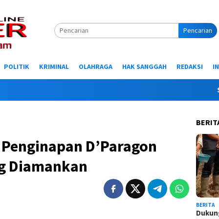
Pencarian
POLITIK
KRIMINAL
OLAHRAGA
HAK SANGGAH
REDAKSI
I
Selamat
BERIT
 Penginapan D’Paragon
ng Diamankan
BERITA
Dukung