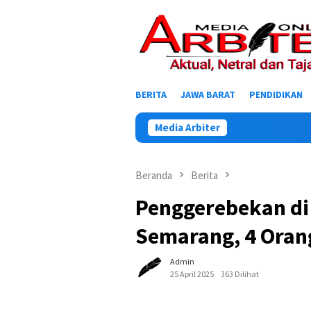
Loncat
ke
konten
BERITA
JAWA BARAT
PENDIDIKAN
Media Arbiter
Beranda
Berita
Penggerebekan di
Semarang, 4 Ora
Admin
25 April 2025
363 Dilihat