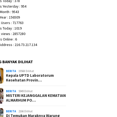
s Today : 378
s Yesterday : 954
Month : 9543
Year : 156509
 Users : 717763
s Today : 1019
 views : 2857280
 Online : 6
 Address : 216.73.217.134
G BANYAK DILIHAT
BERITA
19568 Dilihat
Kepala UPTD Laboratorum
Kesehatan Provin…
BERITA
5949 Dilihat
MISTERI KEJANGGALAN KEMATIAN
ALMARHUM PO…
BERITA
2166 Dilihat
Di Temukan Maraknya Warung