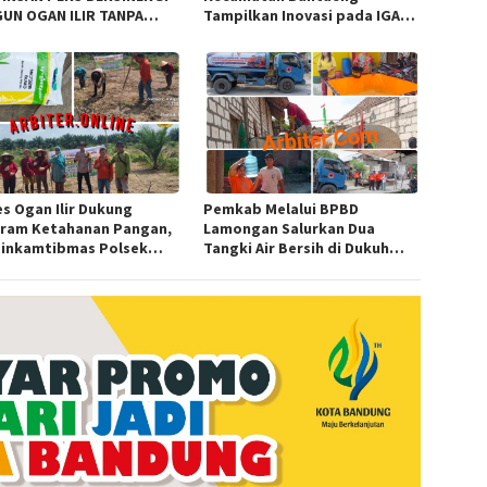
UN OGAN ILIR TANPA
Tampilkan Inovasi pada IGA
T ORGANISASI
Award 2026 Regional IV
Sulawesi
es Ogan Ilir Dukung
Pemkab Melalui BPBD
ram Ketahanan Pangan,
Lamongan Salurkan Dua
inkamtibmas Polsek
Tangki Air Bersih di Dukuh
alaya Hadiri Penanaman
Bakon, Ngimbang
ng Pipil di Desa Sungai
butan