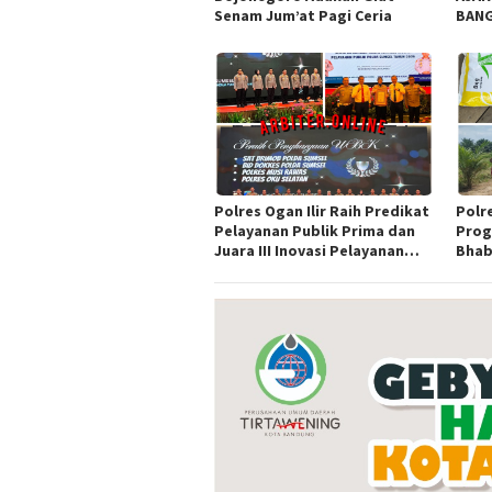
Senam Jum’at Pagi Ceria
BANG
SEKA
Polres Ogan Ilir Raih Predikat
Polr
Pelayanan Publik Prima dan
Prog
Juara III Inovasi Pelayanan
Bhab
Publik Tingkat Polda Sumsel
Indr
Jagu
Ram