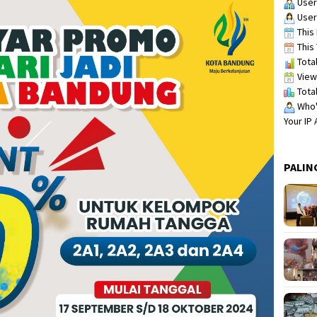
User
User
This 
This 
Total
View
Total
Who's
Your IP
PALIN