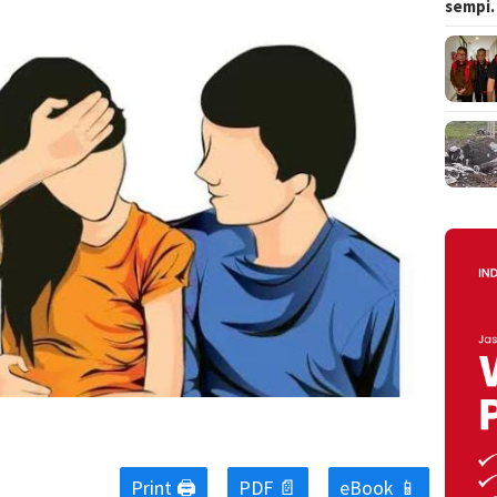
sempi
Print 🖨
PDF 📄
eBook 📱