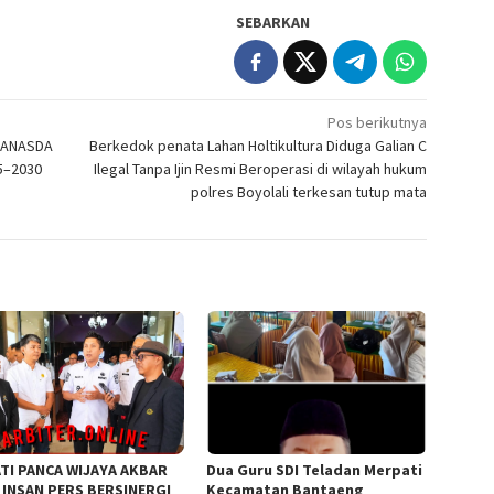
SEBARKAN
Pos berikutnya
RANASDA
Berkedok penata Lahan Holtikultura Diduga Galian C
5–2030
Ilegal Tanpa Ijin Resmi Beroperasi di wilayah hukum
polres Boyolali terkesan tutup mata
TI PANCA WIJAYA AKBAR
Dua Guru SDI Teladan Merpati
 INSAN PERS BERSINERGI
Kecamatan Bantaeng