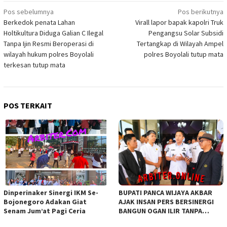
Navigasi
Pos sebelumnya
Pos berikutnya
Berkedok penata Lahan
Virall lapor bapak kapolri Truk
pos
Holtikultura Diduga Galian C Ilegal
Pengangsu Solar Subsidi
Tanpa Ijin Resmi Beroperasi di
Tertangkap di Wilayah Ampel
wilayah hukum polres Boyolali
polres Boyolali tutup mata
terkesan tutup mata
POS TERKAIT
Dinperinaker Sinergi IKM Se-
BUPATI PANCA WIJAYA AKBAR
Bojonegoro Adakan Giat
AJAK INSAN PERS BERSINERGI
Senam Jum’at Pagi Ceria
BANGUN OGAN ILIR TANPA
SEKAT ORGANISASI