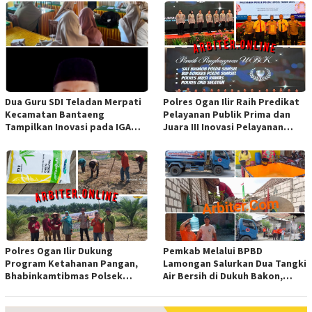
Dua Guru SDI Teladan Merpati
Polres Ogan Ilir Raih Predikat
Kecamatan Bantaeng
Pelayanan Publik Prima dan
Tampilkan Inovasi pada IGA
Juara III Inovasi Pelayanan
Award 2026 Regional IV
Publik Tingkat Polda Sumsel
Sulawesi
Polres Ogan Ilir Dukung
Pemkab Melalui BPBD
Program Ketahanan Pangan,
Lamongan Salurkan Dua Tangki
Bhabinkamtibmas Polsek
Air Bersih di Dukuh Bakon,
Indralaya Hadiri Penanaman
Ngimbang
Jagung Pipil di Desa Sungai