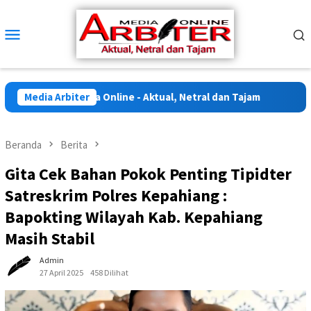
Loncat
ke
Menu
konten
Mobile
 di Arbiter Media Online - Aktual, Netral dan Tajam
Media Arbiter
Beranda
Berita
Gita Cek Bahan Pokok Penting Tipidter
Satreskrim Polres Kepahiang :
Bapokting Wilayah Kab. Kepahiang
Masih Stabil
Admin
27 April 2025
458 Dilihat