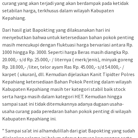
curang yang akan terjadi yang akan berdampak pada ketidak
setabilan harga, terkhusus dalam wilayah Kabupaten
Kepahiang.
Dari hasil giat Bapokting yang dilaksanakan hari ini
menyebutkan bahwa untuk ketersediaan bahan pokok penting
masih mencukupi dengan fluktuasi harga bervariasi antara Rp.
1000 hingga Rp. 3000. Seperti harga Beras masih diangka Rp.
20.000,- s/d Rp. 25.000,- / liternya ( merk/jenis), minyak goreng
Rp. 18.000,- /liter, telor ayam Ras Rp. 45.000,- s/d 54.000,- /
karpet ( ukuran), dll. Kemudian dijelaskan Kanit Tipidter Polres
Kepahiang ketersediaan Bahan Pokok Penting dalam wilayah
Kabupaten Kepahiang masih ter kategori stabil baik stock
serta harga masih dalam kategori HET. Kemudian hingga
sampai saat ini tidak ditemukannya adanya dugaan usaha-
usaha curang pada peredaran bahan pokok penting di wilayah
Kabupaten Kepahiang ini.
” Sampai sa’at ini alhamdulillah dari giat Bapokting yang sudah
dijalankan selama ini belum adanya temuan kecurangan serta