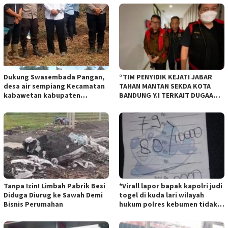
Dukung Swasembada Pangan,
“TIM PENYIDIK KEJATI JABAR
desa air sempiang Kecamatan
TAHAN MANTAN SEKDA KOTA
kabawetan kabupaten
BANDUNG Y.I TERKAIT DUGAAN
Kepahiang Tanam JagungRabu
TIPIKOR KEBUN BINATANG
28 mei 2025
BANDUNG”.
Tanpa Izin! Limbah Pabrik Besi
*Virall lapor bapak kapolri judi
Diduga Diurug ke Sawah Demi
togel di kuda lari wilayah
Bisnis Perumahan
hukum polres kebumen tidak
tersentuh hukum ada apa