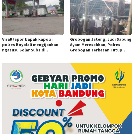
Virall lapor bapak kapolri
Grobogan Jateng, Judi Sabung
polres Boyolali mengijankan
Ayam Meresahkan, Polres
ngasusu Solar Subsidi
Grobogan Terkesan Tutup
Tertangkap di Wilayah Ampel
Mata?
polres Boyolali tutup mata