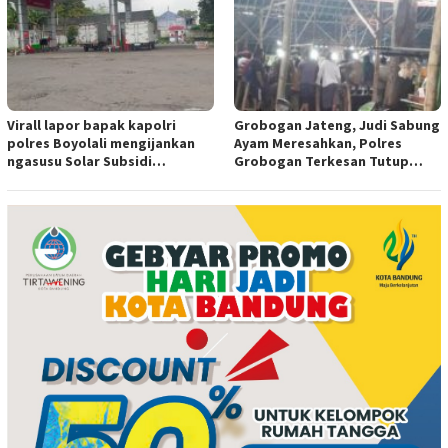
Virall lapor bapak kapolri
Grobogan Jateng, Judi Sabung
polres Boyolali mengijankan
Ayam Meresahkan, Polres
ngasusu Solar Subsidi
Grobogan Terkesan Tutup
Tertangkap di Wilayah Ampel
Mata?
polres Boyolali tutup mata