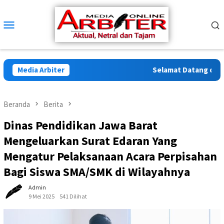
Loncat
ke
Menu
konten
Mobile
Media Arbiter
Selamat Datang di Arbi
Beranda
Berita
Dinas Pendidikan Jawa Barat
Mengeluarkan Surat Edaran Yang
Mengatur Pelaksanaan Acara Perpisahan
Bagi Siswa SMA/SMK di Wilayahnya
Admin
9 Mei 2025
541 Dilihat