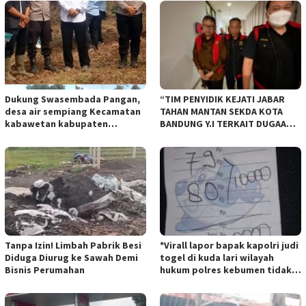
Dukung Swasembada Pangan,
“TIM PENYIDIK KEJATI JABAR
desa air sempiang Kecamatan
TAHAN MANTAN SEKDA KOTA
kabawetan kabupaten
BANDUNG Y.I TERKAIT DUGAAN
Kepahiang Tanam JagungRabu
TIPIKOR KEBUN BINATANG
28 mei 2025
BANDUNG”.
Tanpa Izin! Limbah Pabrik Besi
*Virall lapor bapak kapolri judi
Diduga Diurug ke Sawah Demi
togel di kuda lari wilayah
Bisnis Perumahan
hukum polres kebumen tidak
tersentuh hukum ada apa