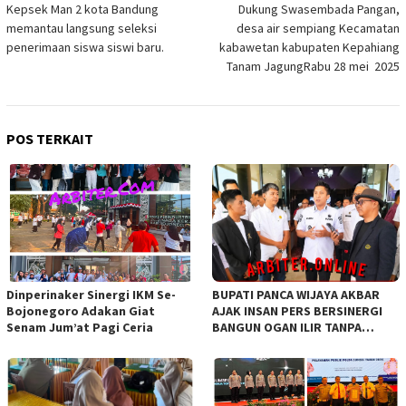
Kepsek Man 2 kota Bandung
Dukung Swasembada Pangan,
pos
memantau langsung seleksi
desa air sempiang Kecamatan
penerimaan siswa siswi baru.
kabawetan kabupaten Kepahiang
Tanam JagungRabu 28 mei 2025
POS TERKAIT
Dinperinaker Sinergi IKM Se-
BUPATI PANCA WIJAYA AKBAR
Bojonegoro Adakan Giat
AJAK INSAN PERS BERSINERGI
Senam Jum’at Pagi Ceria
BANGUN OGAN ILIR TANPA
SEKAT ORGANISASI