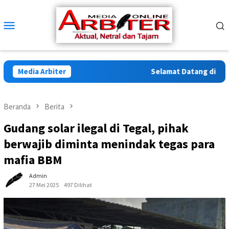
Loncat
ke
Menu
konten
Mobile
Media Arbiter
Selamat Datang di Arbite
Beranda
Berita
Gudang solar ilegal di Tegal, pihak
berwajib diminta menindak tegas para
mafia BBM
Admin
27 Mei 2025
497 Dilihat