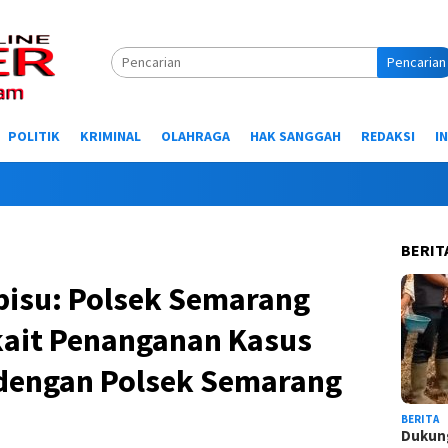
Pencarian
POLITIK
KRIMINAL
OLAHRAGA
HAK SANGGAH
REDAKSI
I
Selamat
BERIT
isu: Polsek Semarang
kait Penanganan Kasus
dengan Polsek Semarang
BERITA
Dukung