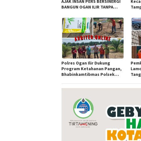
AJAK INSAN PERS BERSINERGI
Keca
BANGUN OGAN ILIR TANPA
Tamp
SEKAT ORGANISASI
Awar
Sula
Polres Ogan Ilir Dukung
Pemk
Program Ketahanan Pangan,
Lamo
Bhabinkamtibmas Polsek
Tangk
Indralaya Hadiri Penanaman
Bako
Jagung Pipil di Desa Sungai
Rambutan