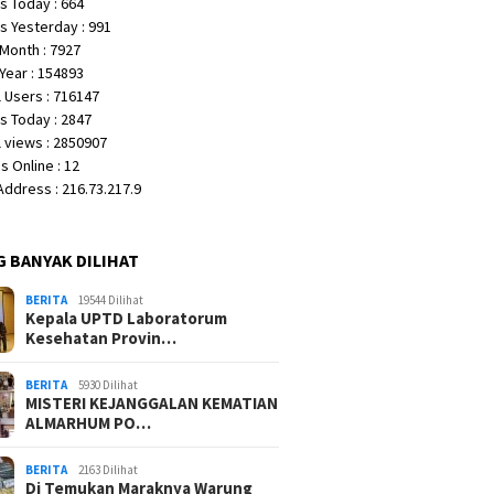
s Today : 664
s Yesterday : 991
Month : 7927
Year : 154893
 Users : 716147
s Today : 2847
 views : 2850907
 Online : 12
 Address : 216.73.217.9
G BANYAK DILIHAT
BERITA
19544 Dilihat
Kepala UPTD Laboratorum
Kesehatan Provin…
BERITA
5930 Dilihat
MISTERI KEJANGGALAN KEMATIAN
ALMARHUM PO…
BERITA
2163 Dilihat
Di Temukan Maraknya Warung