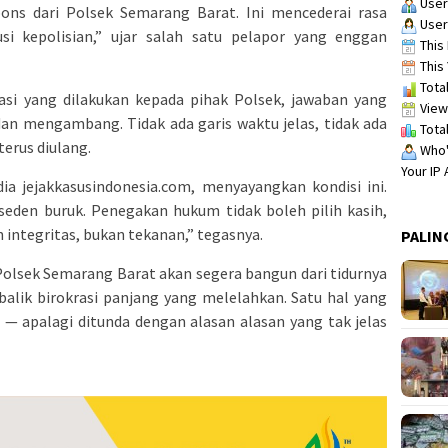
User
ons dari Polsek Semarang Barat. Ini mencederai rasa
User
si kepolisian,” ujar salah satu pelapor yang enggan
This 
This 
Total
si yang dilakukan kepada pihak Polsek, jawaban yang
View
dan mengambang. Tidak ada garis waktu jelas, tidak ada
Total
terus diulang.
Who's
Your IP
ia jejakkasusindonesia.com, menyayangkan kondisi ini.
reseden buruk. Penegakan hukum tidak boleh pilih kasih,
 integritas, bukan tekanan,” tegasnya.
PALIN
olsek Semarang Barat akan segera bangun dari tidurnya
alik birokrasi panjang yang melelahkan. Satu hal yang
 — apalagi ditunda dengan alasan alasan yang tak jelas