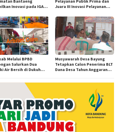
matan Bantaeng
Pelayanan Publik Prima dan
ilkan Inovasi pada IGA
Juara III Inovasi Pelayanan
d 2026 Regional IV
Publik Tingkat Polda Sumsel
wesi
ab Melalui BPBD
Musyawarah Desa Bayung
ngan Salurkan Dua
Tetapkan Calon Penerima BLT
i Air Bersih di Dukuh
Dana Desa Tahun Anggaran
n, Ngimbang
2026