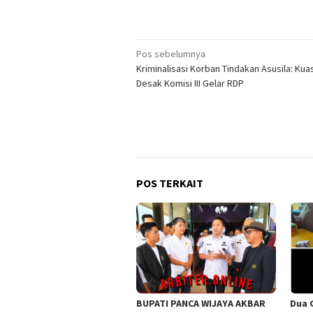
Navigasi
Pos sebelumnya
Kriminalisasi Korban Tindakan Asusila: Ku
pos
Desak Komisi III Gelar RDP
POS TERKAIT
BUPATI PANCA WIJAYA AKBAR
Dua 