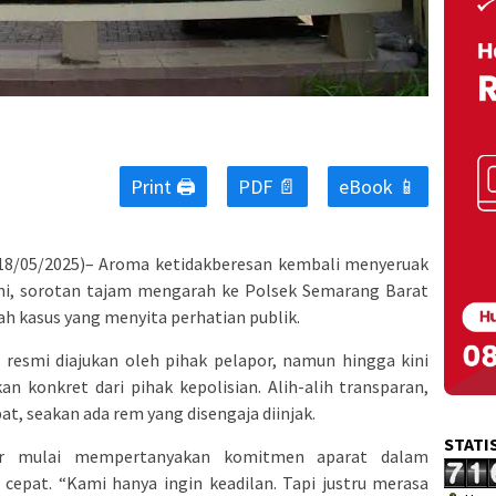
Print 🖨
PDF 📄
eBook 📱
 18/05/2025)– Aroma ketidakberesan kembali menyeruak
 ini, sorotan tajam mengarah ke Polsek Semarang Barat
h kasus yang menyita perhatian publik.
 resmi diajukan oleh pihak pelapor, namun hingga kini
an konkret dari pihak kepolisian. Alih-alih transparan,
at, seakan ada rem yang disengaja diinjak.
STATI
or mulai mempertanyakan komitmen aparat dalam
cepat. “Kami hanya ingin keadilan. Tapi justru merasa