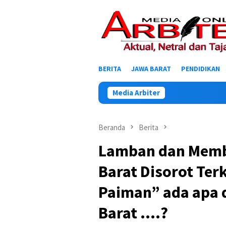
Loncat
ke
konten
BERITA
JAWA BARAT
PENDIDIKAN
Media Arbiter
Beranda
Berita
Lamban dan Memb
Barat Disorot Ter
Paiman” ada apa 
Barat ….?